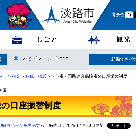
背景色
白
しごと
観光
すべて
ページ
PDF
組織でさが
らし
>
税金
>
納税・様式
>
>
市税・国民健康保険税の口座振替制度
制度
税の口座振替制度
印刷用ページを表示する
掲載日：2025年4月30日更新