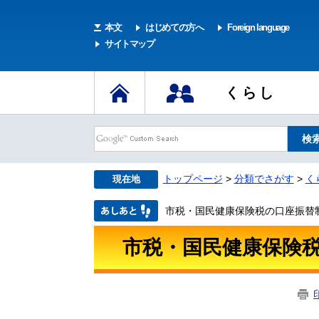
本文
はじめての方へ
Foreign language
サイトマップ
くらし
トップページ
>
分類でさがす
>
く
現在地
市税・国民健康保険税の口座振替
市税・国民健康保険