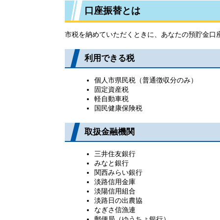
口座振替とは
市税を納めていただくときに、あなたの預貯金口
利用できる税
個人市県民税（普通徴収分のみ）
固定資産税
軽自動車税
国民健康保険税
取扱金融機関
三井住友銀行
みなと銀行
関西みらい銀行
淡路信用金庫
淡陽信用組合
淡路日の出農協
なぎさ信漁連
郵便局（ゆうちょ銀行）