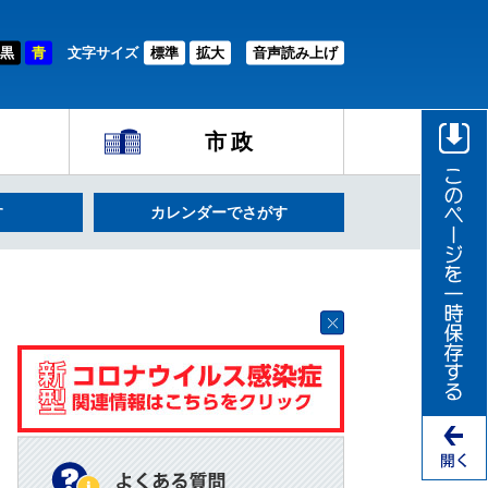
黒
青
文字サイズ
標準
拡大
音声読み上げ
市政
す
カレンダーでさがす