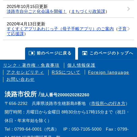
2025年10月15日更新
淡路市自分ごと化会議を開催！
（
まちづくり政策課
）
2020年4月13日更新
すくすくアプリあわじっ子（母子手帳アプリ）のご案内
（
子育
て応援課
）
前のページに戻る
このページのトップへ
リンク・著作権・免責事項
個人情報保護
アクセシビリティ
RSSについて
Foreign language
お問い合わせ
淡路市役所
法人番号2000020282260
〒656-2292 兵庫県淡路市生穂新島8番地 （
市役所への行き方
）
開庁時間：月曜日から金曜日 8時30分から17時15分まで（祝日・
休日・年末年始を除く）
Tel：0799-64-0001（代表） IP：050-7105-5000 Fax：0799-