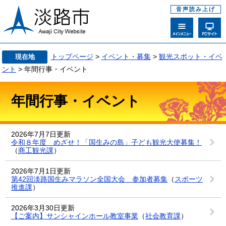
音声読み上げ
トップページ
>
イベント・募集
>
観光スポット・イベ
現在地
ント
> 年間行事・イベント
年間行事・イベント
2026年7月7日更新
令和８年度 めざせ！「国生みの島」子ども観光大使募集！
（
商工観光課
）
2026年7月1日更新
第42回淡路国生みマラソン全国大会 参加者募集
（
スポーツ
推進課
）
2026年3月30日更新
【ご案内】サンシャインホール教室事業
（
社会教育課
）