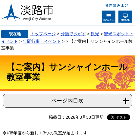
音声読み上げ
トップページ
>
分類でさがす
>
観光
>
観光スポット・
現在地
イベント
>
年間行事・イベント
>
>
【ご案内】サンシャインホール教
室事業
【ご案内】サンシャインホール
教室事業
ページ内目次
掲載日：2026年3月30日更新
令和8年度から新しく3つの教室が始まります