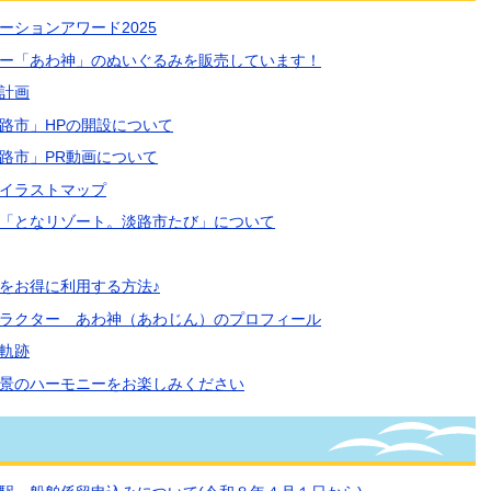
ーションアワード2025
ー「あわ神」のぬいぐるみを販売しています！
計画
路市」HPの開設について
路市」PR動画について
イラストマップ
ン「となリゾート。淡路市たび」について
をお得に利用する方法♪
ラクター あわ神（あわじん）のプロフィール
軌跡
景のハーモニーをお楽しみください