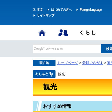
本文
はじめての方へ
Foreign language
サイトマップ
くらし
トップページ
>
分類でさがす
>
観
現在地
観光
観光
おすすめ情報