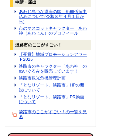
申請・届出
あわじ島つな港海の駅 船舶係留申
込みについて(令和８年４月１日か
ら)
市のマスコットキャラクター あわ
神（あわじん）のプロフィール
淡路市のここがすごい！
【受賞】地域プロモーションアワー
ド2025
淡路市のキャラクター「あわ神」の
ぬいぐるみを販売しています！
淡路市観光危機管理計画
「となリゾート。淡路市」HPの開
設について
「となリゾート。淡路市」PR動画
について
淡路市のここがすごい！の一覧を見
る