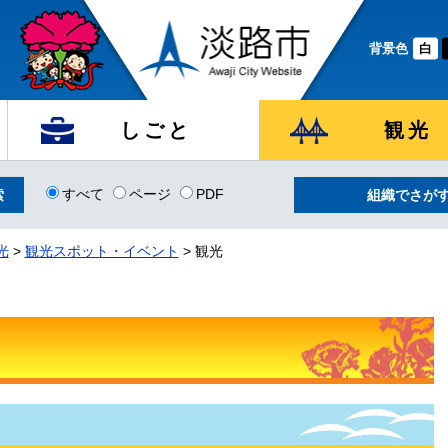
背景色
白
しごと
観光
すべて
ページ
PDF
組織でさが
光
>
観光スポット・イベント
> 観光