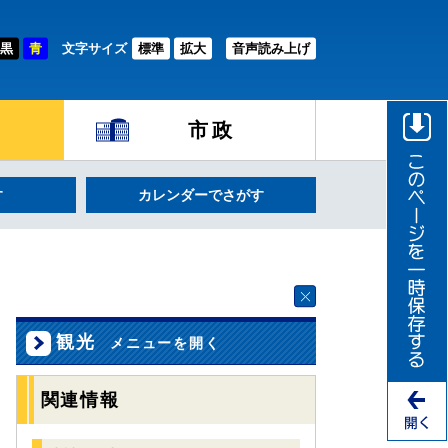
黒
青
文字サイズ
標準
拡大
音声読み上げ
市政
す
カレンダーでさがす
観光
関連情報