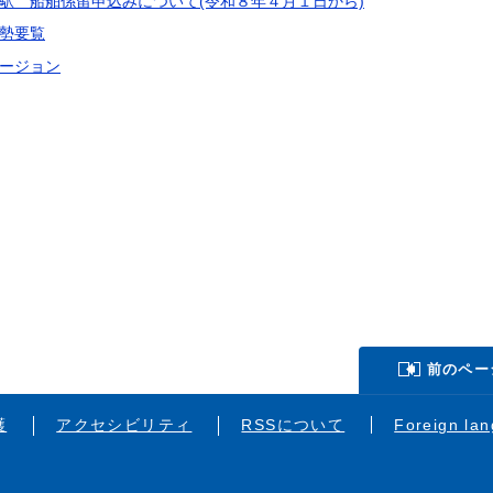
駅 船舶係留申込みについて(令和８年４月１日から)
勢要覧
ージョン
前のペー
護
アクセシビリティ
RSSについて
Foreign la