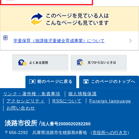
学童保育（放課後児童健全育成事業）について
前のページに戻る
このページのトップへ
リンク・著作権・免責事項
個人情報保護
アクセシビリティ
RSSについて
Foreign language
お問い合わせ
淡路市役所
法人番号2000020282260
〒656-2292 兵庫県淡路市生穂新島8番地 （
市役所への行き方
）