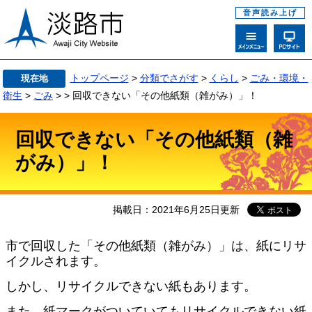
音声読み上げ
トップページ
>
分類でさがす
>
くらし
>
ごみ・環境・
現在地
衛生
>
ごみ
>
>
回収できない「その他紙類（雑がみ）」！
回収できない「その他紙類（雑
がみ）」！
掲載日：2021年6月25日更新
市で回収した「その他紙類（雑がみ）」は、紙にリサ
イクルされます。
しかし、リサイクルできない紙もあります。
また、紙マークがついていてもリサイクルできない紙