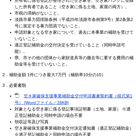
所有者に係る登記が整理された空き家を、空き家バンクに登録
した所有者であること（空き家に係る土地、家屋の両方）。
市税の滞納がないこと。
淡路市暴力団排除条例（平成25年淡路市条例第9号）第2条第2
号に規定する暴力団員でないこと。
申請対象となる空き家について、過去に本事業の補助を受けて
いないこと。
適正登記補助金の交付決定を受けていること（同時申請可
能）。
県、市その他の団体から家財道具等の撤去等に要する費用の補
助金等を受けていないこと。
2．補助金額 1件につき最大7万円（補助率10分の10）
3．必要書類
空き家確保支援事業補助金交付申請書兼誓約書（様式第1
号） [Wordファイル／28KB]
対象となる空き家に係る登記事項証明書（土地、家屋） ※適
正登記補助金と同時申請の場合不要
領収証等及び写真
空き家確保支援事業補助金交付決定通知書（適正登記補助金）
※適正登記補助金と同時申請の場合不要