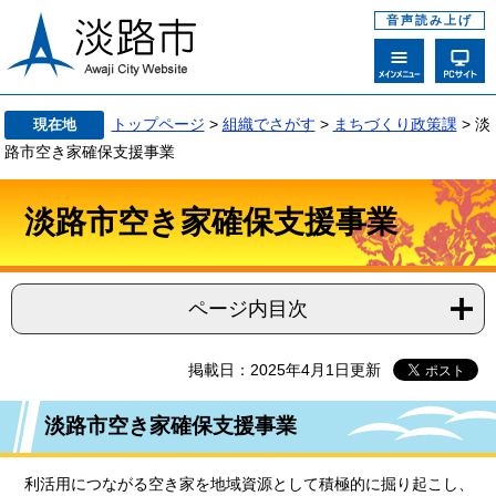
音声読み上げ
トップページ
>
組織でさがす
>
まちづくり政策課
>
淡
現在地
路市空き家確保支援事業
淡路市空き家確保支援事業
ページ内目次
掲載日：2025年4月1日更新
淡路市空き家確保支援事業
利活用につながる空き家を地域資源として積極的に掘り起こし、