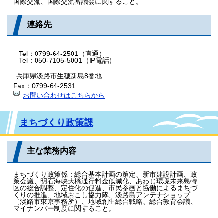
国際交流、国際交流審議会に関すること。
連絡先
Tel：0799-64-2501（直通）
Tel：050-7105-5001（IP電話）
兵庫県淡路市生穂新島8番地
Fax：0799-64-2531
お問い合わせはこちらから
まちづくり政策課
主な業務内容
まちづくり政策係：総合基本計画の策定、新市建設計画、政
策会議、明石海峡大橋通行料金低減化、あわじ環境未来島特
区の総合調整、定住化の促進、市民参画と協働によるまちづ
くりの推進、地域おこし協力隊、淡路島アンテナショップ
（淡路市東京事務所）、地域創生総合戦略、総合教育会議、
マイナンバー制度に関すること。