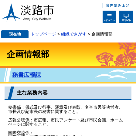
音声読み上げ
トップページ
>
組織でさがす
> 企画情報部
現在地
企画情報部
秘書広報課
主な業務内容
秘書係：儀式及び行事、褒章及び表彰、名誉市民等功労者、
市長及び副市長の秘書に関すること。
広報公聴係：市広報、市民アンケート及び市民会議、ホーム
ページに関すること。
国際交流係：