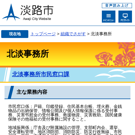
音声読み上げ
トップページ
>
組織でさがす
> 北淡事務所
現在地
北淡事務所
北淡事務所市民窓口課
主な業務内容
市民窓口係：戸籍、印鑑登録、住民基本台帳、埋火葬、金銭
物品の出納保管、情報公開及び個人情報保護に係る受付事
務、災害弔慰金の受付事務、救援物資、災害救助、国民健康
保険その他福祉の受付事務に関すること。
地域振興係：庁舎及び附属施設の管理、支部町内会、選挙、
安全運転管理、地区消防団、消防防災、防災行政無線、市民