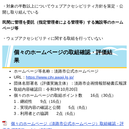
・対象の半数以上についてウェブアクセシビリティ方針を策定・公
開し取り組んでいる
民間に管理を委託（指定管理者による管理等）する施設等のホーム
ページ等
・ウェブアクセシビリティに関する取組を行っていない
個々のホームページの取組確認・評価結
果
ホームページ等名称：淡路市公式ホームページ
URL：
https://www.city.awaji.lg.jp/
団体名部署名（評価実施主体）：淡路市企画情報部秘書広報課
取組内容確認日：令和3年10月20日
個々のホームページの取組ポイント数 16点（30点）
1．継続性 9点（16点）
2．実現内容の確認と公開 5点（8点）
3．利用者との協調 2点（6点）
個々のホームページ（淡路市公式ホームページ）取組確認・評