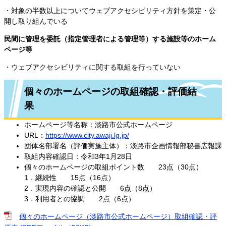
・対象の半数以上についてウェブアクセシビリティ方針を策定・公
開し取り組んでいる
民間に管理を委託（指定管理者による管理等）する施設等のホーム
ページ等
・ウェブアクセシビリティに関する取組を行っていない
個々のホームページの取組確認・評価結
果
ホームページ等名称：淡路市公式ホームページ
URL：
https://www.city.awaji.lg.jp/
団体名部署名（評価実施主体）：淡路市企画情報部秘書広報課
取組内容確認日：令和3年1月28日
個々のホームページの取組ポイント数 23点（30点）
1．継続性 15点（16点）
2．実現内容の確認と公開 6点（8点）
3．利用者との協調 2点（6点）
個々のホームページ（淡路市公式ホームページ）取組確認・評