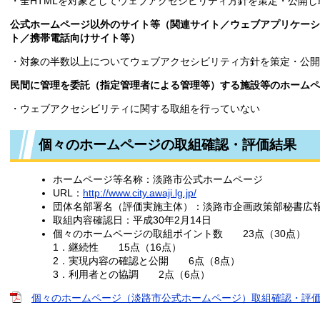
・全HTMLを対象としてウェブアクセシビリティ方針を策定・公開
公式ホームページ以外のサイト等（関連サイト／ウェブアプリケーシ
ト／携帯電話向けサイト等）
・対象の半数以上についてウェブアクセシビリティ方針を策定・公
民間に管理を委託（指定管理者による管理等）する施設等のホームペ
・ウェブアクセシビリティに関する取組を行っていない
個々のホームページの取組確認・評価結果
ホームページ等名称：淡路市公式ホームページ
URL：
http://www.city.awaji.lg.jp/
団体名部署名（評価実施主体）：淡路市企画政策部秘書広
取組内容確認日：平成30年2月14日
個々のホームページの取組ポイント数 23点（30点）
1．継続性 15点（16点）
2．実現内容の確認と公開 6点（8点）
3．利用者との協調 2点（6点）
個々のホームページ（淡路市公式ホームページ）取組確認・評価表 [