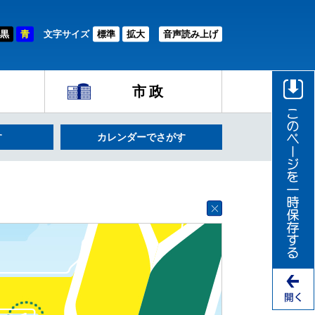
黒
青
文字サイズ
標準
拡大
音声読み上げ
市政
す
カレンダーでさがす