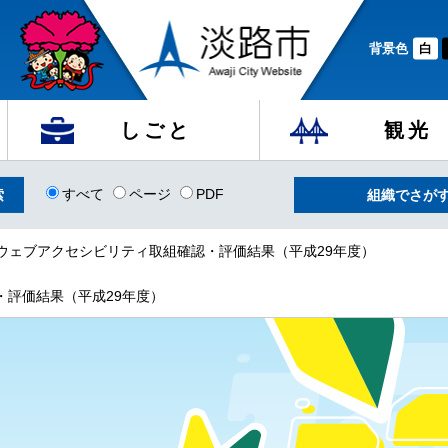
背景色
白
しごと
観光
すべて
ページ
PDF
組織でさが
 ウェブアクセシビリティ取組確認・評価結果（平成29年度）
・評価結果（平成29年度）