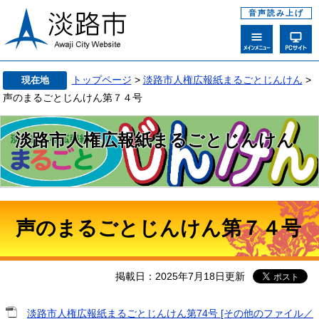
音声読み上げ
トップページ
>
淡路市人権広報紙まるごとじんけん
>
現在地
声のまるごとじんけん第７４号
淡路市人権広報紙まるごとじんけん
声のまるごとじんけん第７４号
掲載日：2025年7月18日更新
淡路市人権広報紙まるごとじんけん第74号 [その他のファイル／