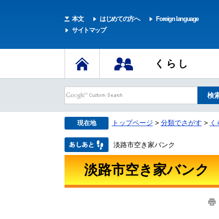
本文
はじめての方へ
Foreign language
サイトマップ
くらし
トップページ
>
分類でさがす
>
く
現在地
淡路市空き家バンク
淡路市空き家バンク