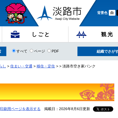
背景色
白
しごと
観光
すべて
ページ
PDF
組織でさが
らし
>
住まい・交通
>
移住・定住
>
>
淡路市空き家バンク
印刷用ページを表示する
掲載日：2026年8月6日更新