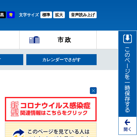
黒
青
文字サイズ
標準
拡大
音声読み上げ
市政
す
カレンダーでさがす