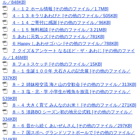
ル／848KB]
４－１２ ホール情報 [その他のファイル／1.7MB]
４－１３ キラリあわびと [その他のファイル／505KB]
４－１４ ご寄付に感謝 [その他のファイル／96KB]
４－１５ 無料相談 [その他のファイル／3.21MB]
５ あわじ元気ッズ [その他のファイル／781KB]
６ Happy しあわせゴハン [その他のファイル／788KB]
７ クイズ＆アンケート なるほど・ザ・あわじ [その他のファイ
ル／1.46MB]
８ フォトスケッチ [その他のファイル／15KB]
８－１ 生誕１００年 大石さんの記念展 [その他のファイル／
337KB]
８－２ 姉妹校交流 海と山の交歓会 [その他のファイル／313KB]
８－３ 塩・北・学 小学生が稚魚を放流 [その他のファイル／
539KB]
８－４ 大きく育て みんなのお米！ [その他のファイル／271KB]
８－５ 淡路BO シーズン初の地元公式戦 [その他のファイル／
334KB]
８－６ 昔から続く あいぜんさん [その他のファイル／297KB]
８－７ 国スポへ グランドソフトボールで [その他のファイル／
314KB]