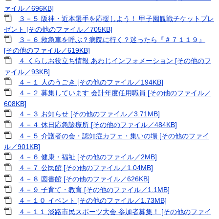
ァイル／696KB]
３－５ 阪神・近本選手を応援しよう！ 甲子園観戦チケットプレ
ゼント [その他のファイル／705KB]
３－６ 救急車を呼ぶ？病院に行く？迷ったら『＃７１１９』
[その他のファイル／619KB]
４ くらしお役立ち情報 あわじインフォメーション [その他のフ
ァイル／93KB]
４－１ 人のうごき [その他のファイル／194KB]
４－２ 募集しています 会計年度任用職員 [その他のファイル／
608KB]
４－３ お知らせ [その他のファイル／3.71MB]
４－４ 休日応急診療所 [その他のファイル／484KB]
４－５ 介護者の会・認知症カフェ・集いの場 [その他のファイ
ル／901KB]
４－６ 健康・福祉 [その他のファイル／2MB]
４－７ 公民館 [その他のファイル／1.04MB]
４－８ 図書館 [その他のファイル／626KB]
４－９ 子育て・教育 [その他のファイル／1.1MB]
４－１０ イベント [その他のファイル／1.73MB]
４－１１ 淡路市民スポーツ大会 参加者募集！ [その他のファイ