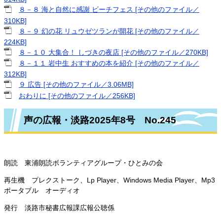
８－８ 海と自然に感謝 ビーチフェス [その他のファイル／
310KB]
８－９ 幻の花 リュウゼツランが開花 [その他のファイル／
224KB]
８－１０ 大集合！ しづきの夜店 [その他のファイル／270KB]
８－１１ 岩中生 おすすめの本を紹介 [その他のファイル／
312KB]
９ 広告 [その他のファイル／3.06MB]
おわりに​ [その他のファイル／256KB]
声の広報・淡路2025年8号 No.245
朗読 東浦朗読ボランティアグループ・ひとみの会
再生機 プレクストーク、Lp Player、Windows Media Player、Mp3
ポータブル オーディオ
発行 淡路市秘書広報課広報公聴係