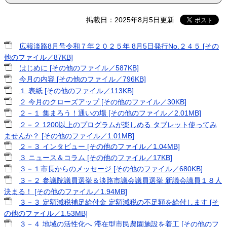
掲載日：2025年8月5日更新
広報淡路8月号令和７年２０２５年 8月5日発行No.２４５ [その
他のファイル／87KB]
はじめに [その他のファイル／587KB]
今月の内容 [その他のファイル／796KB]
１ 表紙 [その他のファイル／113KB]
２ 今月のクローズアップ [その他のファイル／30KB]
２－１ 集まろう！通いの場 [その他のファイル／2.01MB]
２－２ 1200以上のプログラムが楽しめる タブレット使ってみ
ませんか？ [その他のファイル／1.01MB]
２－３ インタビュー [その他のファイル／1.04MB]
３ ニュース＆コラム [その他のファイル／17KB]
３－１市長からのメッセージ [その他のファイル／680KB]
３－２ 参議院議員選挙＆淡路市議会議員選挙 新議会議員１８人
決まる！ [その他のファイル／1.94MB]
３－３ 定額減税補足給付金 定額減税の不足額を給付します [そ
の他のファイル／1.53MB]
３－４ 地域の活性化へ 滞在型市民農園施設を着工 [その他のフ