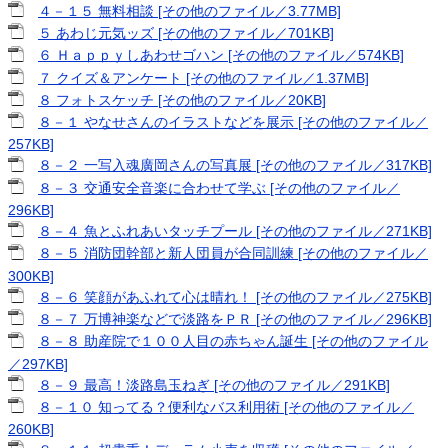
４－１５ 無料相談 [その他のファイル／3.77MB]
５ あわじ元気ッズ [その他のファイル／701KB]
６ Ｈａｐｐｙしあわせゴハン [その他のファイル／574KB]
７ クイズ＆アンケート [その他のファイル／1.37MB]
８ フォトスケッチ [その他のファイル／20KB]
８－１ やなせさんのイラストなどを展示 [その他のファイル／
257KB]
８－２ 一写入魂廣岡さんの写真展 [その他のファイル／317KB]
８－３ 交通安全音楽に合わせて学ぶ [その他のファイル／
296KB]
８－４ 魚とふれあいタッチプール [その他のファイル／271KB]
８－５ 消防団幹部と新人団員が合同訓練 [その他のファイル／
300KB]
８－６ 笑顔があふれて心は晴れ！ [その他のファイル／275KB]
８－７ 万博神楽などで淡路をＰＲ [その他のファイル／296KB]
８－８ 助産院で１００人目の赤ちゃん誕生 [その他のファイル
／297KB]
８－９ 最高！淡路島玉ねぎ [その他のファイル／291KB]
８－１０ 知ってる？便利なバス利用術 [その他のファイル／
260KB]