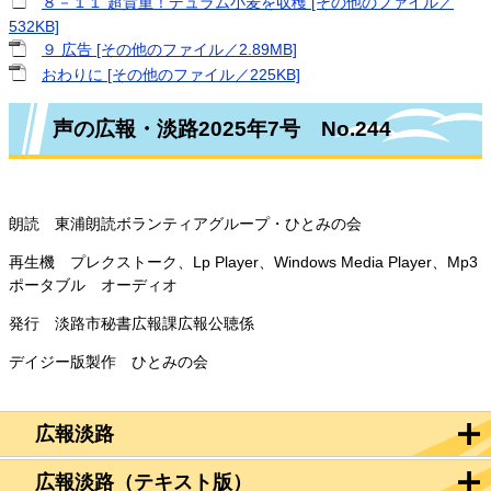
８－１１ 超貴重！デュラム小麦を収穫 [その他のファイル／
532KB]
９ 広告 [その他のファイル／2.89MB]
おわりに​ [その他のファイル／225KB]
声の広報・淡路2025年7号 No.244
朗読 東浦朗読ボランティアグループ・ひとみの会
再生機 プレクストーク、Lp Player、Windows Media Player、Mp3
ポータブル オーディオ
発行 淡路市秘書広報課広報公聴係
デイジー版製作 ひとみの会
広報淡路
広報淡路（テキスト版）