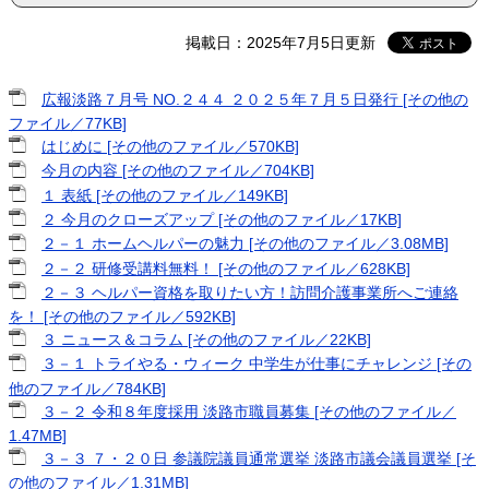
掲載日：2025年7月5日更新
広報淡路７月号 NO.２４４ ２０２５年７月５日発行 [その他の
ファイル／77KB]
はじめに [その他のファイル／570KB]
今月の内容 [その他のファイル／704KB]
１ 表紙 [その他のファイル／149KB]
２ 今月のクローズアップ [その他のファイル／17KB]
２－１ ホームヘルパーの魅力 [その他のファイル／3.08MB]
２－２ 研修受講料無料！ [その他のファイル／628KB]
２－３ ヘルパー資格を取りたい方！訪問介護事業所へご連絡
を！ [その他のファイル／592KB]
３ ニュース＆コラム [その他のファイル／22KB]
３－１ トライやる・ウィーク 中学生が仕事にチャレンジ [その
他のファイル／784KB]
３－２ 令和８年度採用 淡路市職員募集 [その他のファイル／
1.47MB]
３－３ ７・２０日 参議院議員通常選挙 淡路市議会議員選挙 [そ
の他のファイル／1.31MB]