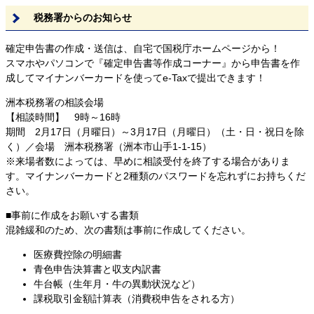
税務署からのお知らせ
確定申告書の作成・送信は、自宅で国税庁ホームページから！
スマホやパソコンで『確定申告書等作成コーナー』から申告書を作
成してマイナンバーカードを使ってe-Taxで提出できます！
洲本税務署の相談会場
【相談時間】 9時～16時
期間 2月17日（月曜日）～3月17日（月曜日）（土・日・祝日を除
く）／会場 洲本税務署（洲本市山手1-1-15）
※来場者数によっては、早めに相談受付を終了する場合がありま
す。マイナンバーカードと2種類のパスワードを忘れずにお持ちくだ
さい。
■事前に作成をお願いする書類
混雑緩和のため、次の書類は事前に作成してください。
医療費控除の明細書
青色申告決算書と収支内訳書
牛台帳（生年月・牛の異動状況など）
課税取引金額計算表（消費税申告をされる方）