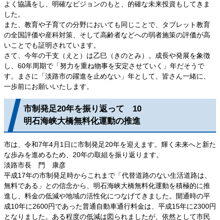
よく協議をし、明確なビジョンのもと、的確な未来投資もしてきま
した。
また、教育や子育ての分野においても同じことで、タブレット教育
の全国評価や産科対策、そして高齢者などへの弱者施策の評価が高
いことでも証明されています。
さて、今年の干支（えと）は乙巳（きのとみ）。成長や発展を象徴
し、60年周期で「努力を重ね物事を安定させていく」年だそうで
す。まさに「淡路市の躍進を止めない」年として、皆さん一緒に、
一歩前にお願いいたします。
市制発足20年を振り返って 10
明石海峡大橋無料化運動の推進
市は、令和7年4月1日に市制発足20年を迎えます。輝く未来へと新た
な歩みを進めるため、20年の取組を振り返ります。
淡路市長 門 康彦
平成17年の市制発足時からこれまで「代替道路のない生活道路は、
無料である」との信念から、明石海峡大橋無料化運動を積極的に推
進し、料金の低減や地域の活性化につなげてきました。開通時の平
成10年に2600円であった普通自動車通行料金は、平成15年に2300円
となりました。ある程度の低減は図られましたが、依然として市民