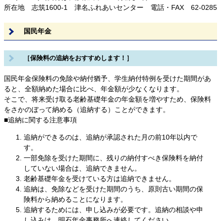
所在地 志筑1600-1 津名ふれあいセンター 電話・FAX 62-0285
国民年金
［保険料の追納をおすすめします！］
国民年金保険料の免除や納付猶予、学生納付特例を受けた期間があ
ると、全額納めた場合に比べ、年金額が少なくなります。
そこで、将来受け取る老齢基礎年金の年金額を増やすため、保険料
をさかのぼって納める（追納する）ことができます。
■追納に関する注意事項
追納ができるのは、追納が承認された月の前10年以内で
す。
一部免除を受けた期間に、残りの納付すべき保険料を納付
していない場合は、追納できません。
老齢基礎年金を受けている方は追納できません。
追納は、免除などを受けた期間のうち、原則古い期間の保
険料から納めることになります。
追納するためには、申し込みが必要です。追納の相談や申
し込みは、明石年金事務所へ連絡してください。