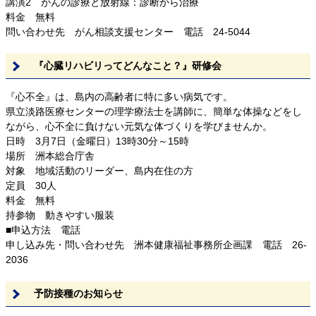
講演2 がんの診療と放射線：診断から治療
料金 無料
問い合わせ先 がん相談支援センター 電話 24-5044
『心臓リハビリってどんなこと？』研修会
『心不全』は、島内の高齢者に特に多い病気です。
県立淡路医療センターの理学療法士を講師に、簡単な体操などをし
ながら、心不全に負けない元気な体づくりを学びませんか。
日時 3月7日（金曜日）13時30分～15時
場所 洲本総合庁舎
対象 地域活動のリーダー、島内在住の方
定員 30人
料金 無料
持参物 動きやすい服装
■申込方法 電話
申し込み先・問い合わせ先 洲本健康福祉事務所企画課 電話 26-
2036
予防接種のお知らせ