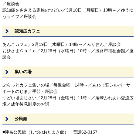
／座談会
認知症をささえる家族のつどい／3月10日（月曜日）10時～／ゆうゆ
うライフ／座談会
認知症カフェ
あんこカフェ／2月19日（水曜日）14時～／みりおん／座談会
おひさまＣａｆｅ／2月26日（水曜日）10時～／淡路市福祉会館／座
談会
集いの場
ぷらっとカフェ集いの場／毎週金曜 14時～／あわじ荘シルバーサ
ポートのじま／手芸・座談会
つどい場あじさい／2月28日（金曜日）11時～／尾崎ふれあい交流広
場／成年後見制度のお話
公民館
■津名公民館（しづのおだまき館） 電話62-0157