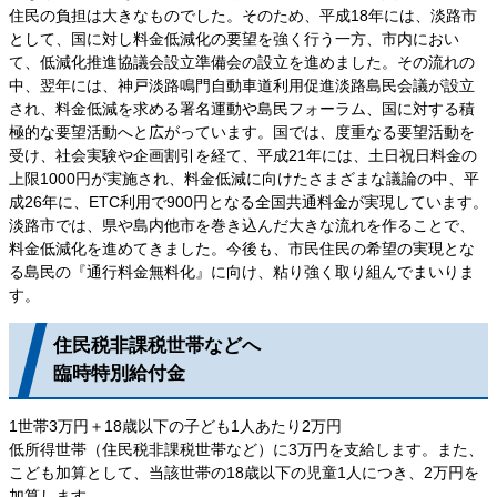
住民の負担は大きなものでした。そのため、平成18年には、淡路市
として、国に対し料金低減化の要望を強く行う一方、市内におい
て、低減化推進協議会設立準備会の設立を進めました。その流れの
中、翌年には、神戸淡路鳴門自動車道利用促進淡路島民会議が設立
され、料金低減を求める署名運動や島民フォーラム、国に対する積
極的な要望活動へと広がっています。国では、度重なる要望活動を
受け、社会実験や企画割引を経て、平成21年には、土日祝日料金の
上限1000円が実施され、料金低減に向けたさまざまな議論の中、平
成26年に、ETC利用で900円となる全国共通料金が実現しています。
淡路市では、県や島内他市を巻き込んだ大きな流れを作ることで、
料金低減化を進めてきました。今後も、市民住民の希望の実現とな
る島民の『通行料金無料化』に向け、粘り強く取り組んでまいりま
す。
住民税非課税世帯などへ
臨時特別給付金
1世帯3万円＋18歳以下の子ども1人あたり2万円
低所得世帯（住民税非課税世帯など）に3万円を支給します。また、
こども加算として、当該世帯の18歳以下の児童1人につき、2万円を
加算します。