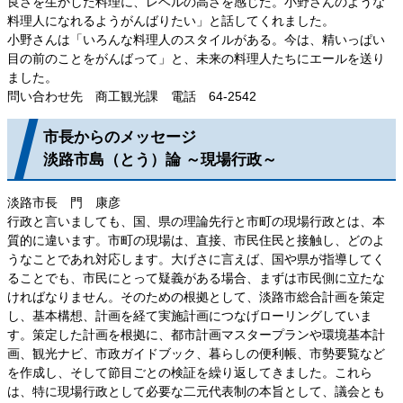
良さを生かした料理に、レベルの高さを感じた。小野さんのような
料理人になれるようがんばりたい」と話してくれました。
小野さんは「いろんな料理人のスタイルがある。今は、精いっぱい
目の前のことをがんばって」と、未来の料理人たちにエールを送り
ました。
問い合わせ先 商工観光課 電話 64-2542
市長からのメッセージ
淡路市島（とう）論 ～現場行政～
淡路市長 門 康彦
行政と言いましても、国、県の理論先行と市町の現場行政とは、本
質的に違います。市町の現場は、直接、市民住民と接触し、どのよ
うなことであれ対応します。大げさに言えば、国や県が指導してく
ることでも、市民にとって疑義がある場合、まずは市民側に立たな
ければなりません。そのための根拠として、淡路市総合計画を策定
し、基本構想、計画を経て実施計画につなげローリングしていま
す。策定した計画を根拠に、都市計画マスタープランや環境基本計
画、観光ナビ、市政ガイドブック、暮らしの便利帳、市勢要覧など
を作成し、そして節目ごとの検証を繰り返してきました。これら
は、特に現場行政として必要な二元代表制の本旨として、議会とも