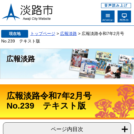
音声読み上げ
トップページ
>
広報淡路
> 広報淡路令和7年2月号
現在地
No.239 テキスト版
広報淡路
広報淡路令和7年2月号
No.239 テキスト版
ページ内目次