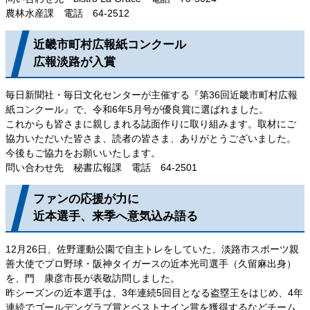
農林水産課 電話 64-2512
近畿市町村広報紙コンクール
広報淡路が入賞
毎日新聞社・毎日文化センターが主催する『第36回近畿市町村広報
紙コンクール』で、令和6年5月号が優良賞に選ばれました。
これからも皆さまに親しまれる誌面作りに取り組みます。取材にご
協力いただいた皆さま、読者の皆さま、ありがとうございました。
今後もご協力をお願いいたします。
問い合わせ先 秘書広報課 電話 64-2501
ファンの応援が力に
近本選手、来季へ意気込み語る
12月26日、佐野運動公園で自主トレをしていた、淡路市スポーツ親
善大使でプロ野球・阪神タイガースの近本光司選手（久留麻出身）
を、門 康彦市長が表敬訪問しました。
昨シーズンの近本選手は、3年連続5回目となる盗塁王をはじめ、4年
連続でゴールデングラブ賞とベストナイン賞を獲得するなどチーム