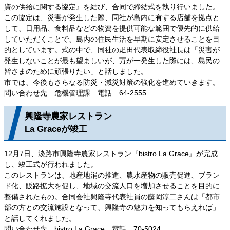
資の供給に関する協定』を結び、合同で締結式を執り行いました。
この協定は、災害が発生した際、同社が島内に有する店舗を拠点と
して、日用品、食料品などの物資を提供可能な範囲で優先的に供給
していただくことで、島内の住民生活を早期に安定させることを目
的としています。式の中で、同社の疋田代表取締役社長は「災害が
発生しないことが最も望ましいが、万が一発生した際には、島民の
皆さまのために頑張りたい」と話しました。
市では、今後もさらなる防災・減災対策の強化を進めていきます。
問い合わせ先 危機管理課 電話 64-2555
興隆寺農家レストラン
La Graceが竣工
12月7日、淡路市興隆寺農家レストラン『bistro La Grace』が完成
し、竣工式が行われました。
このレストランは、地産地消の推進、農水産物の販売促進、ブラン
ド化、販路拡大を促し、地域の交流人口を増加させることを目的に
整備されたもの。合同会社興隆寺代表社員の藤岡淳二さんは「都市
部の方との交流施設となって、興隆寺の魅力を知ってもらえれば」
と話してくれました。
問い合わせ先 bistro La Grace 電話 70-5024