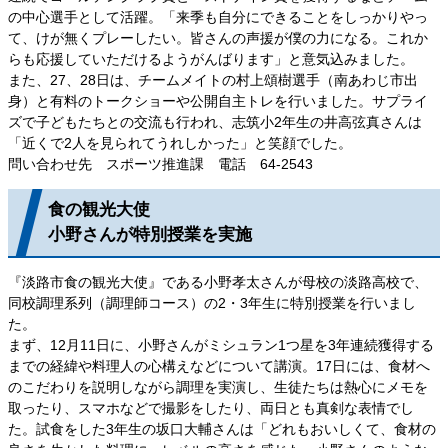
の中心選手として活躍。「来季も自分にできることをしっかりやっ
て、けが無くプレーしたい。皆さんの声援が僕の力になる。これか
らも応援していただけるようがんばります」と意気込みました。
また、27、28日は、チームメイトの村上頌樹選手（南あわじ市出
身）と有料のトークショーや公開自主トレを行いました。サプライ
ズで子どもたちとの交流も行われ、志筑小2年生の井高弦真さんは
「近くで2人を見られてうれしかった」と笑顔でした。
問い合わせ先 スポーツ推進課 電話 64-2543
食の観光大使
小野さんが特別授業を実施
『淡路市食の観光大使』である小野孝太さんが母校の淡路高校で、
同校調理系列（調理師コース）の2・3年生に特別授業を行いまし
た。
まず、12月11日に、小野さんがミシュラン1つ星を3年連続獲得する
までの経緯や料理人の心構えなどについて講演。17日には、食材へ
のこだわりを説明しながら調理を実演し、生徒たちは熱心にメモを
取ったり、スマホなどで撮影をしたり、両日とも真剣な表情でし
た。試食をした3年生の坂口大輔さんは「どれもおいしくて、食材の