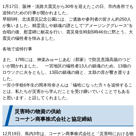
1月17日、阪神・淡路大震災から30年を迎えたこの日、市内各所でも
追悼のための行事が開かれました。
早朝5時、北淡震災記念公園には、ご遺族や参列者の皆さん約250人
が集いました。精霊流しや鎮魂の譜として“アメージンググレース”を
合唱の後、慰霊碑に献花を行い、震災発生時刻5時46分に黙とう。大
震災の犠牲者を悼みました。
各地で追悼行事
また、17時には、神楽みゅーじあむ（郡家）で防災意識高揚のつど
いが開かれました。 一宮地区の犠牲者13人の鎮魂のため、13個の
ロウソクに火をともし、13回の鎮魂の鐘と、太鼓の音が響き渡りま
した。
一宮小学校6年生の岡本玲奈さんは「犠牲になった方々を追悼するこ
とは、私たちが災害から学んだことを受け継いでいくことでもある
と思います」と話してくれました。
災害時の物資の供給
コーナン商事株式会社と協定締結
12月19日、島内3市は、コーナン商事株式会社と『災害時における物