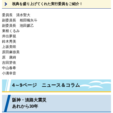
祝典を盛り上げてくれた実行委員をご紹介！
委員長 清水聖大
副委員長 相田颯矢斗
副委員長 池田媛乙
東根くるみ
井出夢規
鈴木秀美
上坂美咲
原田麻捺美
原 康綺
吉田芽依
中山春希
小溝幸音
4～9ページ ニュース＆コラム
阪神・淡路大震災
あれから30年