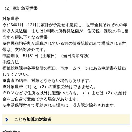
（2）家計急変世帯
対象世帯
令和6年1月～12月に家計が予期せず急変し、世帯全員それぞれの年
間収入見込額、または1年間の所得見込額が、住民税非課税水準に相
当する額以下となる世帯
※住民税均等割が課税されている方の扶養親族のみで構成される世
帯は、支給対象外です。
申請期限 5月31日（土曜日）（当日消印有効）
手続方法
福祉総務課や各事務所の窓口、市ホームページにある申請書を提出
してください。
※審査の結果、対象とならない場合もあります。
※対象世帯（1）と（2）の重複受給はできません。
※ＤＶなどで住所地以外に避難中の方も、（1）または（2）の給付
金をご自身で受給できる場合があります。
※生活保護世帯で受給される場合は、収入認定除外されます。
こども加算の対象者