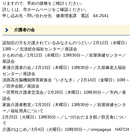
りますので、早めの接種をご検討ください。
詳しくは、市ホームページをご確認ください。
申し込み先・問い合わせ先 健康増進課 電話 64-2541
介護者の会
認知症の方を介護されているみなさんのつどい／2月12日（水曜日）
13時～／北淡総合福祉センター／座談会
かもめの会／2月12日（水曜日）13時30分～／岩屋保健センター／
座談会
東浦介護者の会／2月13日（木曜日）13時30分～／久留麻老人福祉
センター／座談会
淡路高次脳機能障害家族会『いざなぎ』／2月14日（金曜日）10時～
／田井会館／座談会
一宮男性介護者交流会／2月20日（木曜日）10時30分～／市内／座
談会
家族介護者教室／2月20日（木曜日）13時30分～／岩屋保健センタ
ー／福祉用具について
2月25日（火曜日）13時30分～／しづのおだまき館／防災食につい
て
介護のはじめ／3月4日（火曜日）10時30分～／omiyageya HATCH