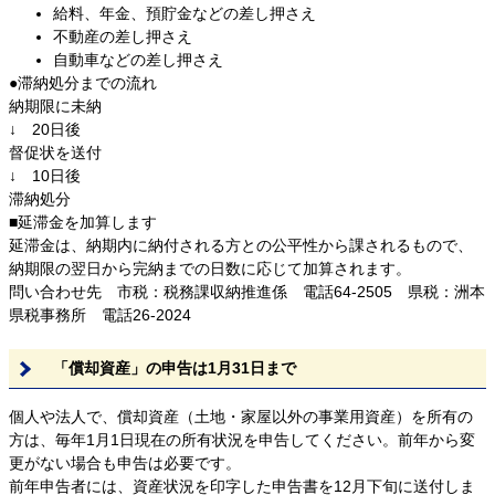
給料、年金、預貯金などの差し押さえ
不動産の差し押さえ
自動車などの差し押さえ
●滞納処分までの流れ
納期限に未納
↓ 20日後
督促状を送付
↓ 10日後
滞納処分
■延滞金を加算します
延滞金は、納期内に納付される方との公平性から課されるもので、
納期限の翌日から完納までの日数に応じて加算されます。
問い合わせ先 市税：税務課収納推進係 電話64-2505 県税：洲本
県税事務所 電話26-2024
「償却資産」の申告は1月31日まで
個人や法人で、償却資産（土地・家屋以外の事業用資産）を所有の
方は、毎年1月1日現在の所有状況を申告してください。前年から変
更がない場合も申告は必要です。
前年申告者には、資産状況を印字した申告書を12月下旬に送付しま