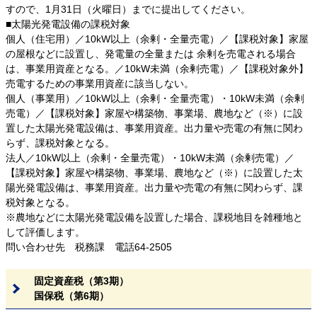
すので、1月31日（火曜日）までに提出してください。
■太陽光発電設備の課税対象
個人（住宅用）／10kW以上（余剰・全量売電）／【課税対象】家屋
の屋根などに設置し、発電量の全量または 余剰を売電される場合
は、事業用資産となる。／10kW未満（余剰売電）／【課税対象外】
売電するための事業用資産に該当しない。
個人（事業用）／10kW以上（余剰・全量売電）・10kW未満（余剰
売電）／【課税対象】家屋や構築物、事業場、農地など（※）に設
置した太陽光発電設備は、事業用資産。出力量や売電の有無に関わ
らず、課税対象となる。
法人／10kW以上（余剰・全量売電）・10kW未満（余剰売電）／
【課税対象】家屋や構築物、事業場、農地など（※）に設置した太
陽光発電設備は、事業用資産。出力量や売電の有無に関わらず、課
税対象となる。
※農地などに太陽光発電設備を設置した場合、課税地目を雑種地と
して評価します。
問い合わせ先 税務課 電話64-2505
固定資産税（第3期）
国保税（第6期）