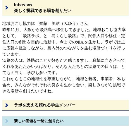
Interview
楽しく挑戦できる場を創りたい
地域おこし協力隊 齊藤 美結（みゆう）さん
昨年11月、大阪から淡路島へ移住してきました。地域おこし協力隊
として、「淡路ラボ」と「島くらし淡路」で、関係人口や移住・定
住人口の創出を目的に活動中。今までの知見を生かし、ラボでは主
に広報を担当しながら、島内外のつながりを生む場所づくりを行っ
ています。
淡路の人は、淡路のことが好きだと感じますし、真摯に向き合って
くれるあたたかい人ばかり。そんな人たちとの淡路での日々は、と
ても面白く、学びも多いです。
これからもこの地域性を尊重しながら、地域と若者、事業者、私も
含め、みんながそれぞれの良さを生かし合い、楽しみながら挑戦で
きる場所を創りたいですね。
ラボを支える頼れる学生メンバー
新しい価値を一緒に創りたい