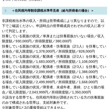
＜住民税均等割非課税水準早見表（給与所得者の場合）＞
非課税相当水準の収入・所得は世帯構成により異なりますので、以
下でご確認ください。申請時点の世帯構成員それぞれの収入に基づ
いて判定します。
扶養している親族の状況／単身または扶養親族がいない場合／収入
限度額／930,000円／所得限度額／380,000円
扶養している親族の状況／配偶者・扶養親族（計1人）を扶養してい
る場合／収入限度額／1,378,000円／所得限度額／828,000円
扶養している親族の状況／配偶者・扶養親族（計2人）を扶養してい
る場合／収入限度額／1,683,000円／所得限度額／1,108,000円
扶養している親族の状況／配偶者・扶養親族（計3人）を扶養してい
る場合／収入限度額／2,099,999円／所得限度額／1,388,000円
扶養している親族の状況／配偶者・扶養親族（計4人）を扶養してい
る場合／収入限度額／2,499,999円／所得限度額／1,668,000円
扶養している親族の状況／障害者、未成年者、寡婦、ひとり親の場
合／収入限度額／2,043,999円／所得限度額／1,350,000円
※該当する世帯でも、住民税均等割が課税されている方の扶養親族
のみで構成される世帯は、支給対象外です。
※対象世帯1と2の重複受給はできません。