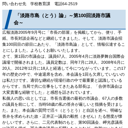
問い合わせ先 学校教育課 電話64-2519
「淡路市島（とう）論」～第100回淡路市議
会～
広報淡路2005年9月号に「市長の部屋」を掲載してから、便り、手
紙、市長対談企画などと継続してきました。そして、淡路市議会招
集100回目の節目にあたり、「淡路市島論」として、情報伝達するこ
とにしました。よろしくお願いいたします。
さて、第1回の市議会は、議員67人、2005年4月に淡路夢舞台国際会
議場で開催されました。議員定数は、同年7月に28人、2008年6月に
20人、2012年12月に18人と経過して今につながっています。この17
年の歴史の中で、中途退席を含め、本会議を1回も欠席していないの
は私だけです。適切な継続が現場行政の中で最重要と認識している
からです。当局で共に仕事をしてきたある部長は、「合併市議会は
大変貴重な経験でした」と感想を話されています。
私個人の思い出としては、市長当選後の最初の市議会、67人の多数
の議員を前にして、当時58歳の私の答弁が厳しいと指摘を受けまし
た。また、本会議の質問で滔々（とうとう）と自説を述べ、明確な
答弁を求められた故・正井正一議員の毅然（きぜん）たる態度が懐
かしいです。さらに、二元代表制のもと、第90回議会、岬光彦議長