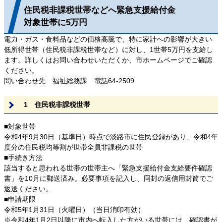
住民税非課税世帯などへ緊急支援給付金
対象世帯に5万円
電力・ガス・食料品などの価格高騰で、特に家計への影響が大きい
低所得世帯（住民税非課税世帯など）に対し、1世帯5万円を支給し
ます。詳しくはお問い合わせいただくか、市ホームページでご確認
ください。
問い合わせ先 福祉総務課 電話64-2509
1 住民税非課税世帯
■対象世帯
令和4年9月30日（基準日）時点で淡路市に住民登録があり、令和4年
度分の住民税均等割が世帯全員非課税の世帯
■手続き方法
該当すると思われる世帯の世帯主へ「緊急支援給付金支給要件確認
書」を10月に郵送済み。必要事項を記入し、同封の返信用封筒でご
返送ください。
■申請期限
令和5年1月31日（火曜日）（当日消印有効）
※令和4年1月2日以降に市内へ転入した方がいる世帯には、確認書が