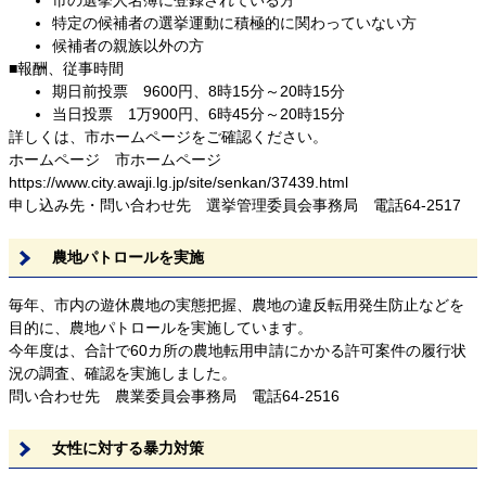
特定の候補者の選挙運動に積極的に関わっていない方
候補者の親族以外の方
■報酬、従事時間
期日前投票 9600円、8時15分～20時15分
当日投票 1万900円、6時45分～20時15分
詳しくは、市ホームページをご確認ください。
ホームページ 市ホームページ
https://www.city.awaji.lg.jp/site/senkan/37439.html
申し込み先・問い合わせ先 選挙管理委員会事務局 電話64-2517
農地パトロールを実施
毎年、市内の遊休農地の実態把握、農地の違反転用発生防止などを
目的に、農地パトロールを実施しています。
今年度は、合計で60カ所の農地転用申請にかかる許可案件の履行状
況の調査、確認を実施しました。
問い合わせ先 農業委員会事務局 電話64-2516
女性に対する暴力対策