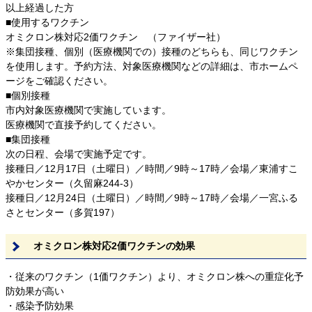
以上経過した方
■使用するワクチン
オミクロン株対応2価ワクチン （ファイザー社）
※集団接種、個別（医療機関での）接種のどちらも、同じワクチン
を使用します。予約方法、対象医療機関などの詳細は、市ホームペ
ージをご確認ください。
■個別接種
市内対象医療機関で実施しています。
医療機関で直接予約してください。
■集団接種
次の日程、会場で実施予定です。
接種日／12月17日（土曜日）／時間／9時～17時／会場／東浦すこ
やかセンター（久留麻244-3）
接種日／12月24日（土曜日）／時間／9時～17時／会場／一宮ふる
さとセンター（多賀197）
オミクロン株対応2価ワクチンの効果
・従来のワクチン（1価ワクチン）より、オミクロン株への重症化予
防効果が高い
・感染予防効果