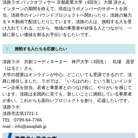
淡路ラボ バックオフィサー 京都産業大学（4回生） 大畑 渉さん
インターンの期間を終えて、現在はラボメンバーのサポートを担
当。淡路市のインバウンドプロジェクトへ関わったり、淡路の魅力
をＶＲ動画で配信したりしています。淡路の人は、挑戦する人を受
け入れてくれる。だから、地域の事業者や頑張る人とつながり、一
緒に新しい価値を創るお手伝いをしたいです。
挑戦する人たちを応援したい
淡路ラボ 共創コーディネーター 神戸大学（3回生） 札場 遥登
（はると）さん
大学の授業はオンラインが中心。どこにいても受講できるので、淡
路に移住しました。ラボでは、「いろはのわ」という新しいインタ
ーン企画を担当。若者と事業者とのつなげ役に、やりがいを感じて
います。淡路は全国的に見ても、新しいことに挑戦している事業者
が多い。これからも面白いプロジェクトを創り、応援したいです。
淡路ラボ
淡路市志筑1721-1
TEL :0799-64-7766
mail：info@awajilab.jp