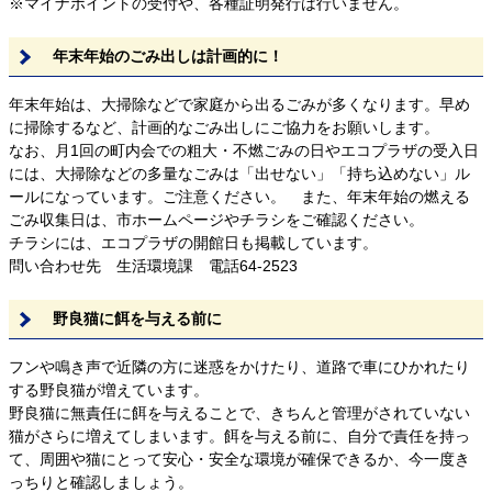
※マイナポイントの受付や、各種証明発行は行いません。
年末年始のごみ出しは計画的に！
年末年始は、大掃除などで家庭から出るごみが多くなります。早め
に掃除するなど、計画的なごみ出しにご協力をお願いします。
なお、月1回の町内会での粗大・不燃ごみの日やエコプラザの受入日
には、大掃除などの多量なごみは「出せない」「持ち込めない」ル
ールになっています。ご注意ください。 また、年末年始の燃える
ごみ収集日は、市ホームページやチラシをご確認ください。
チラシには、エコプラザの開館日も掲載しています。
問い合わせ先 生活環境課 電話64-2523
野良猫に餌を与える前に
フンや鳴き声で近隣の方に迷惑をかけたり、道路で車にひかれたり
する野良猫が増えています。
野良猫に無責任に餌を与えることで、きちんと管理がされていない
猫がさらに増えてしまいます。餌を与える前に、自分で責任を持っ
て、周囲や猫にとって安心・安全な環境が確保できるか、今一度き
っちりと確認しましょう。