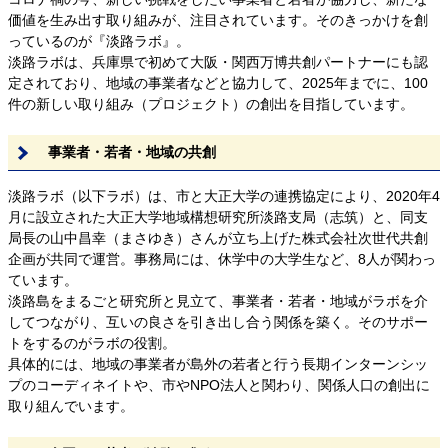
価値を生み出す取り組みが、注目されています。そのきっかけを創
っているのが『淡路ラボ』。
淡路ラボは、兵庫県で初めて大阪・関西万博共創パートナーにも認
定されており、地域の事業者などと協力して、2025年までに、100
件の新しい取り組み（プロジェクト）の創出を目指しています。
事業者・若者・地域の共創
淡路ラボ（以下ラボ）は、市と大正大学の連携協定により、2020年4
月に設立された大正大学地域構想研究所淡路支局（志筑）と、同支
局長の山中昌幸（まさゆき）さんが立ち上げた株式会社次世代共創
企画が共同で運営。事務局には、休学中の大学生など、8人が関わっ
ています。
淡路島をまるごと研究所と見立て、事業者・若者・地域がラボを介
してつながり、互いの良さを引き出し合う関係を築く。そのサポー
トをするのがラボの役割。
具体的には、地域の事業者が島外の若者と行う長期インターンシッ
プのコーディネイトや、市やNPO法人と関わり、関係人口の創出に
取り組んでいます。