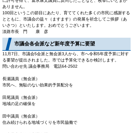
に許可を得て、冨永康文議員に反問したことなど、枚挙にいとまが
ありません。
100回というこの節目にあたり、育ててくれた多くの市民に感謝する
とともに、市議会の益々（ますます）の発展を祈念してご挨拶（あ
いさつ）といたします。おめでとうございます。
淡路市長 門 康 彦
市議会各会派など新年度予算に要望
11月7日、市議会5会派と無会派3人から、市へ令和5年度予算に対す
る要望が提出されました。市では予算化できるか検討します。
問い合わせ先 議会事務局 電話64‐2502
長瀬議員（無会派）
市民へ、無駄のない効果的予算配分を
田尾議員（無会派）
地域の足の確保を
田中議員（無会派）
住み続けられる地域づくりを市民協働で