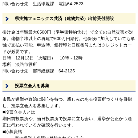
問い合わせ先 生活環境課 電話64-2523
県実施フェニックス共済（建物共済）出前受付開設
掛け金は年額最大6500円（準半壊特約含む）で全ての自然災害が対
象。建物半壊以上の再建で600万円給付。他保険に加入していても単
独で支払い可能。申込時、銀行印と口座番号またはクレジットカー
ドが必要です。
日時 12月13日（火曜日） 10時～12時
場所 淡路市役所
問い合わせ先 都市総務課 64-2125
投票立会人を募集
市民が選挙や政治に関心を持つ、親しみのある投票所づくりを目指
し、投票立会人を募集します。
■投票立会人とは
期日前投票所や、当日投票所で投票に立ち会い、選挙が公正かつ適
正に行われているか確認を行います。
■応募資格
市の選挙人名簿に登録されている方