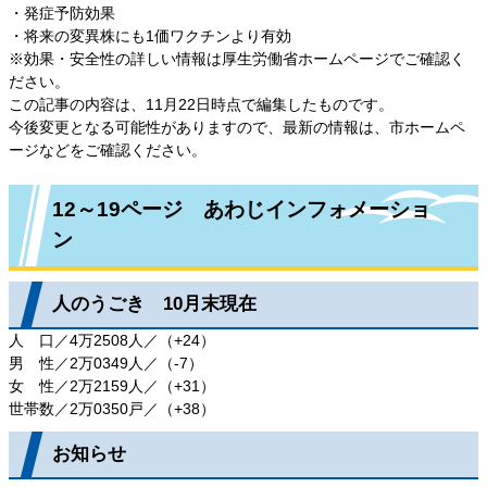
・発症予防効果
・将来の変異株にも1価ワクチンより有効
※効果・安全性の詳しい情報は厚生労働省ホームページでご確認く
ださい。
この記事の内容は、11月22日時点で編集したものです。
今後変更となる可能性がありますので、最新の情報は、市ホームペ
ージなどをご確認ください。
12～19ページ あわじインフォメーショ
ン
人のうごき 10月末現在
人 口／4万2508人／（+24）
男 性／2万0349人／（-7）
女 性／2万2159人／（+31）
世帯数／2万0350戸／（+38）
お知らせ