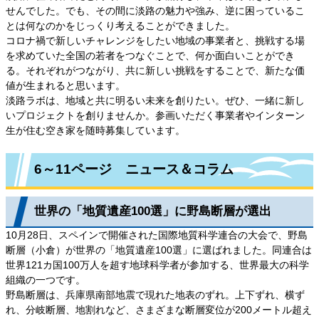
せんでした。でも、その間に淡路の魅力や強み、逆に困っているこ
とは何なのかをじっくり考えることができました。
コロナ禍で新しいチャレンジをしたい地域の事業者と、挑戦する場
を求めていた全国の若者をつなぐことで、何か面白いことができ
る。それぞれがつながり、共に新しい挑戦をすることで、新たな価
値が生まれると思います。
淡路ラボは、地域と共に明るい未来を創りたい。ぜひ、一緒に新し
いプロジェクトを創りませんか。参画いただく事業者やインターン
生が住む空き家を随時募集しています。
6～11ページ ニュース＆コラム
世界の「地質遺産100選」に野島断層が選出
10月28日、スペインで開催された国際地質科学連合の大会で、野島
断層（小倉）が世界の「地質遺産100選」に選ばれました。同連合は
世界121カ国100万人を超す地球科学者が参加する、世界最大の科学
組織の一つです。
野島断層は、兵庫県南部地震で現れた地表のずれ。上下ずれ、横ず
れ、分岐断層、地割れなど、さまざまな断層変位が200メートル超え