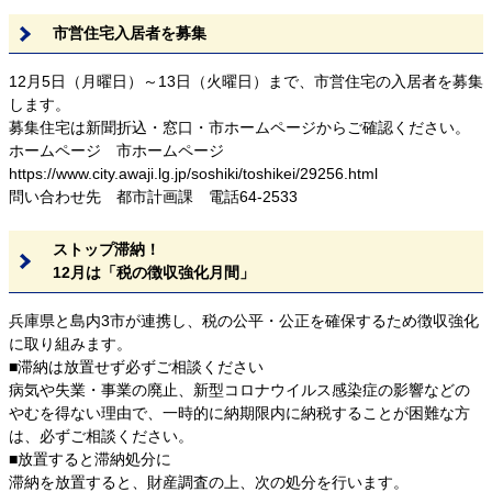
市営住宅入居者を募集
12月5日（月曜日）～13日（火曜日）まで、市営住宅の入居者を募集
します。
募集住宅は新聞折込・窓口・市ホームページからご確認ください。
ホームページ 市ホームページ
https://www.city.awaji.lg.jp/soshiki/toshikei/29256.html
問い合わせ先 都市計画課 電話64-2533
ストップ滞納！
12月は「税の徴収強化月間」
兵庫県と島内3市が連携し、税の公平・公正を確保するため徴収強化
に取り組みます。
■滞納は放置せず必ずご相談ください
病気や失業・事業の廃止、新型コロナウイルス感染症の影響などの
やむを得ない理由で、一時的に納期限内に納税することが困難な方
は、必ずご相談ください。
■放置すると滞納処分に
滞納を放置すると、財産調査の上、次の処分を行います。