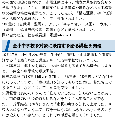
の範囲で明瞭に観察でき、断層運動に伴う、地表の典型的な変形を
学習できます。さらに、断層変位による道路や建物などの人工構造
物の破壊や特徴も観察でき、こうした点が、「構造運動」や「地形
学と活動的な地質過程」として、評価されました。
100選には玄武洞（豊岡）、グランドキャニオン（米国）、ウルル
（豪州）、恐竜自然公園（加国）なども選出されました。
問い合わせ先 社会教育課 電話64-2520
全小中学校を対象に淡路市を語る講座を開催
10月17日、小中学校の児童・生徒が、門市長・山本教育長と直接対
話する『淡路市を語る講座』を、北淡中学校で行いました。
この講座は、郷土愛を育み、地域の課題を考えて学ぶ機会にしよう
と、市内全小中学校で順次開催。
同校の講座には3年生59人が参加し、「5年後、10年後はどんな社会
になっていますか」「市の魅力を知ってもらうために、私たちにで
きることは」などについて、意見を交換しました。
矢野愛音（あのん）さんは「住んでいるのに、知らないことがあっ
た。市の魅力や今後の取り組みなどをたくさん知ることができ
た」、片平結友（ゆう）さんは「市長の考えを知れてよかった。今
後大人になっていく上で、市を手伝う場面もあると思う。そのとき
には協力していきたい」とそれぞれ感想を話してくれました。