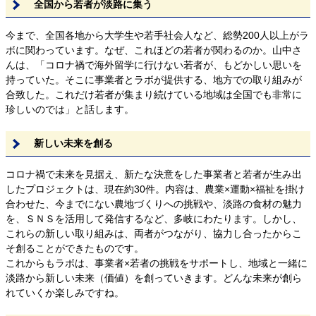
全国から若者が淡路に集う
今まで、全国各地から大学生や若手社会人など、総勢200人以上がラ
ボに関わっています。なぜ、これほどの若者が関わるのか。山中さ
んは、「コロナ禍で海外留学に行けない若者が、もどかしい思いを
持っていた。そこに事業者とラボが提供する、地方での取り組みが
合致した。これだけ若者が集まり続けている地域は全国でも非常に
珍しいのでは」と話します。
新しい未来を創る
コロナ禍で未来を見据え、新たな決意をした事業者と若者が生み出
したプロジェクトは、現在約30件。内容は、農業×運動×福祉を掛け
合わせた、今までにない農地づくりへの挑戦や、淡路の食材の魅力
を、ＳＮＳを活用して発信するなど、多岐にわたります。しかし、
これらの新しい取り組みは、両者がつながり、協力し合ったからこ
そ創ることができたものです。
これからもラボは、事業者×若者の挑戦をサポートし、地域と一緒に
淡路から新しい未来（価値）を創っていきます。どんな未来が創ら
れていくか楽しみですね。