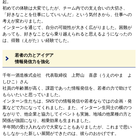
起。
初めての体験は大変でしたが、チーム内での支え合いの大切さ、
「好きなことを仕事にしていいんだ」という気付きから、仕事への
考えが変わりました。
インターンを通じて、自分の可能性が大きく広がりました。困難が
あっても、好きなことなら乗り越えられると思えるようになったの
は、得難（えがた）い経験でした。
若者の力とアイデア
情報発信力を強化
千年一酒造株式会社 代表取締役 上野山 喜彦（うえのやま よ
しひこ）さん
社員の年齢層が高く、課題であった情報発信を、若者の力で助けて
もらいたいと思っていました。
インターン生たちは、SNSでの情報発信や若者ならではの企画・発
案などで力になってくれました。また、インターン生同士の横のつ
ながりで、他企業と協力してイベントも実施。地域の他業種の方と
関係が強固になり、相乗効果も生まれました。
半年間の受け入れなので大変なこともありましたが、これまで思い
もしなかった新しい展開ができたのは、彼らのおかげです。