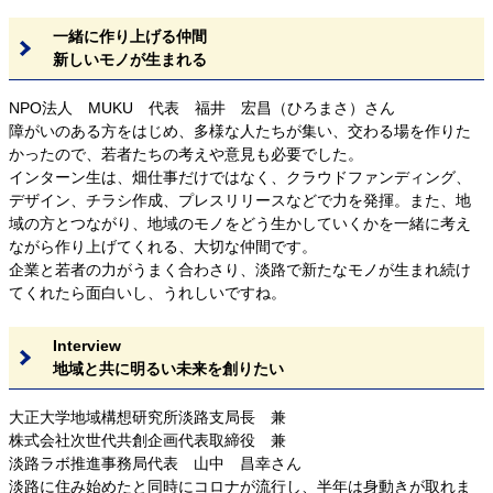
一緒に作り上げる仲間
新しいモノが生まれる
NPO法人 MUKU 代表 福井 宏昌（ひろまさ）さん
障がいのある方をはじめ、多様な人たちが集い、交わる場を作りた
かったので、若者たちの考えや意見も必要でした。
インターン生は、畑仕事だけではなく、クラウドファンディング、
デザイン、チラシ作成、プレスリリースなどで力を発揮。また、地
域の方とつながり、地域のモノをどう生かしていくかを一緒に考え
ながら作り上げてくれる、大切な仲間です。
企業と若者の力がうまく合わさり、淡路で新たなモノが生まれ続け
てくれたら面白いし、うれしいですね。
Interview
地域と共に明るい未来を創りたい
大正大学地域構想研究所淡路支局長 兼
株式会社次世代共創企画代表取締役 兼
淡路ラボ推進事務局代表 山中 昌幸さん
淡路に住み始めたと同時にコロナが流行し、半年は身動きが取れま