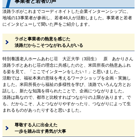
事業者と若者の声
淡路ラボがこれまでコーディネイトした企業インターンシップに、
地域の13事業者が参画し、若者46人が活動しました。事業者と若者
にインタビューして聞いた声をご紹介します。
ラボと事業者の熱意を感じた
淡路だからこそつながれる人がいる
特別養護老人ホームあわじ荘 大正大学（3回生） 原 あかりさん
淡路ラボとあわじ荘の理念に共感したのと、米田所長の熱意あふれ
る姿を見て、「ここでインターンをしたい！」と思いました。
活動では、福祉本来の意味を考えるワークショップを企画・実施し
ました。米田所長から福祉の多様性を学び、淡路でいろんな方とお
話しし、新たな知識を得られたことで、企画につながりました。
淡路は島なので、都市と比較すればつながりの上限があります。で
も、だからこそ、人とつながりやすかったり、つながりによって生
まれるものがあったりすると思いました。
尊敬する人に出会えた
一歩を踏み出す勇気が大事