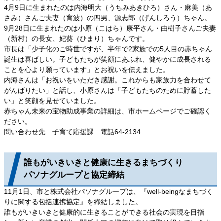
4月9日に生まれたのは内海明大（うちみあきひろ）さん・麻美（あ
さみ）さんご夫妻（育波）の四男、源志郎（げんしろう）ちゃん。
9月28日に生まれたのは小原（こはら）康平さん・由樹子さんご夫妻
（新村）の長女、妃葵（ひまり）ちゃんです。
市長は「少子化のご時世ですが、半年で2家族での5人目の赤ちゃん
誕生は喜ばしい。子どもたちが笑顔にあふれ、健やかに成長される
ことを心より願っています」とお祝いを伝えました。
内海さんは「お祝いをいただき感謝。これからも家族力を合わせて
がんばりたい」と話し、小原さんは「子どもたちのために貯蓄した
い」と笑顔を見せていました。
赤ちゃん未来の宝物助成事業の詳細は、市ホームページでご確認く
ださい。
問い合わせ先 子育て応援課 電話64-2134
誰もがいきいきと健康に生きるまちづくり
パソナグループと協定締結
11月1日、市と株式会社パソナグループは、『well-beingなまちづく
りに関する包括連携協定』を締結しました。
誰もがいきいきと健康的に生きることができる社会の実現を目指