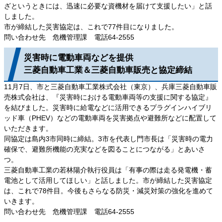
ざというときには、迅速に必要な資機材を届けて支援したい」と話
しました。
市が締結した災害協定は、これで77件目になりました。
問い合わせ先 危機管理課 電話64-2555
災害時に電動車両などを提供
三菱自動車工業＆三菱自動車販売と協定締結
11月7日、市と三菱自動車工業株式会社（東京）、兵庫三菱自動車販
売株式会社は、『災害時における電動車両等の支援に関する協定』
を結びました。災害時に給電などに活用できるプラグインハイブリ
ッド車（PHEV）などの電動車両を災害拠点や避難所などに配置して
いただきます。
同協定は島内3市同時に締結。3市を代表し門市長は「災害時の電力
確保で、避難所機能の充実などを図ることにつながる」とあいさ
つ。
三菱自動車工業の若林陽介執行役員は「有事の際は走る発電機・蓄
電池として活用してほしい」と話しました。市が締結した災害協定
は、これで78件目。今後もさらなる防災・減災対策の強化を進めて
いきます。
問い合わせ先 危機管理課 電話64‐2555