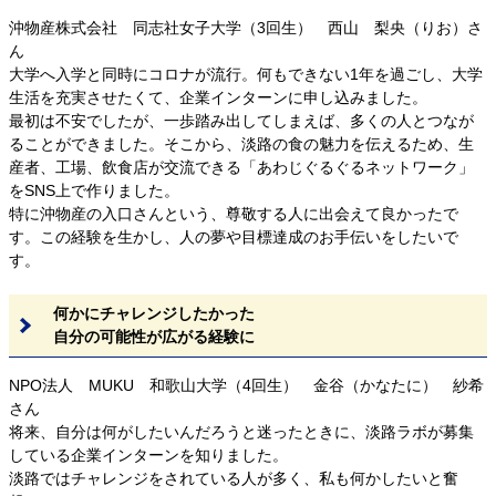
沖物産株式会社 同志社女子大学（3回生） 西山 梨央（りお）さ
ん
大学へ入学と同時にコロナが流行。何もできない1年を過ごし、大学
生活を充実させたくて、企業インターンに申し込みました。
最初は不安でしたが、一歩踏み出してしまえば、多くの人とつなが
ることができました。そこから、淡路の食の魅力を伝えるため、生
産者、工場、飲食店が交流できる「あわじぐるぐるネットワーク」
をSNS上で作りました。
特に沖物産の入口さんという、尊敬する人に出会えて良かったで
す。この経験を生かし、人の夢や目標達成のお手伝いをしたいで
す。
何かにチャレンジしたかった
自分の可能性が広がる経験に
NPO法人 MUKU 和歌山大学（4回生） 金谷（かなたに） 紗希
さん
将来、自分は何がしたいんだろうと迷ったときに、淡路ラボが募集
している企業インターンを知りました。
淡路ではチャレンジをされている人が多く、私も何かしたいと奮