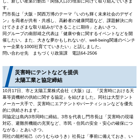
し、新しい産業の創出・関係人口の増加に向けて取り組んでいきま
す。
門市長は「大阪・関西万博のテーマ『いのち輝く未来社会のデザイ
ン』を両者が共有・共感し、高齢者の健康問題など、課題解決に向
けてさまざまな取り組みができることに期待」とあいさつ。
同グループの南部靖之代表は「健康や食に関するイベントなどを開
催したい。また、大きな夢かもしれないが、well-being関連のベンチ
ャー企業を1000社育てていきたい」と話しました。
問い合わせ先 まちづくり政策課 電話64-2506
災害時にテントなどを提供
太陽工業と協定締結
10月17日、市と太陽工業株式会社（大阪）は、『災害時における天
幕等資機材の供給に関する協定』を結びました。同社は大型テント
メーカー大手で、災害時にエアテントやパーティションなどを優先
的に供給されます。
同協定は島内3市同時に締結。3市を代表し門市長は「災害時の現場
対応、避難所機能の充実など、市民・住民の安全・安心の確保につ
ながる」とあいさつ。
同社の能村祐己（のうむらゆうき）社長は「事前に備えておき、い