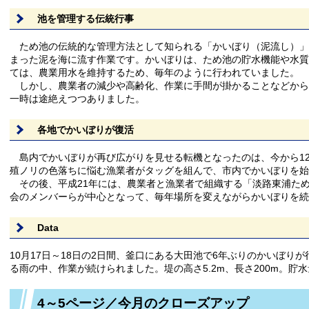
池を管理する伝統行事
ため池の伝統的な管理方法として知られる「かいぼり（泥流し）」
まった泥を海に流す作業です。かいぼりは、ため池の貯水機能や水質
ては、農業用水を維持するため、毎年のように行われていました。
しかし、農業者の減少や高齢化、作業に手間が掛かることなどから
一時は途絶えつつありました。
各地でかいぼりが復活
島内でかいぼりが再び広がりを見せる転機となったのは、今から1
殖ノリの色落ちに悩む漁業者がタッグを組んで、市内でかいぼりを始
その後、平成21年には、農業者と漁業者で組織する「淡路東浦た
会のメンバーらが中心となって、毎年場所を変えながらかいぼりを続
Data
10月17日～18日の2日間、釜口にある大田池で6年ぶりのかいぼ
る雨の中、作業が続けられました。堤の高さ5.2m、長さ200m。貯水量
4～5ページ／今月のクローズアップ