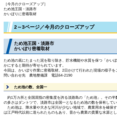
［今月のクローズアップ］
ため池王国・淡路市
かいぼりに密着取材
2～3ページ／今月のクローズアップ
ため池王国・淡路市
かいぼり密着取材
ため池の底にたまった泥を取り除き、貯水機能や水質を保つ「かいぼ
かにすると期待が寄せられています。
今回は、かいぼり作業に密着取材。2日かけて行われた現場の様子を
問い合わせ先 農地整備課 電話64-2190
ため池の数、全国一
約1万カ所と全国屈指の密集度を誇る淡路島の「ため池」。その半数
の多さはダントツで、淡路市は全国一となるため池の数を保有してい
ため池は、降水量や大きな河川が少ない地域で、農業用水を確保す
は江戸時代以前に造られたものもあり、昔から農業の貴重な水源とし