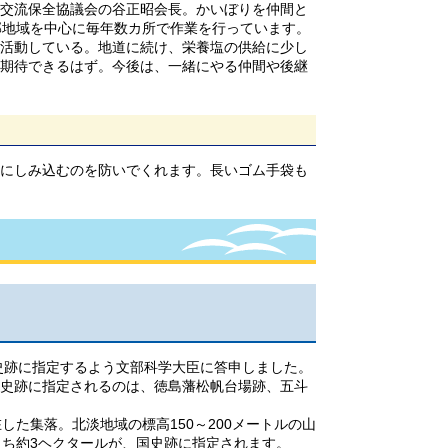
交流保全協議会の谷正昭会長。かいぼりを仲間と
部地域を中心に毎年数カ所で作業を行っています。
活動している。地道に続け、栄養塩の供給に少し
期待できるはず。今後は、一緒にやる仲間や後継
にしみ込むのを防いでくれます。長いゴム手袋も
史跡に指定するよう文部科学大臣に答申しました。
史跡に指定されるのは、徳島藩松帆台場跡、五斗
た集落。北淡地域の標高150～200メートルの山
うち約3ヘクタールが、国史跡に指定されます。