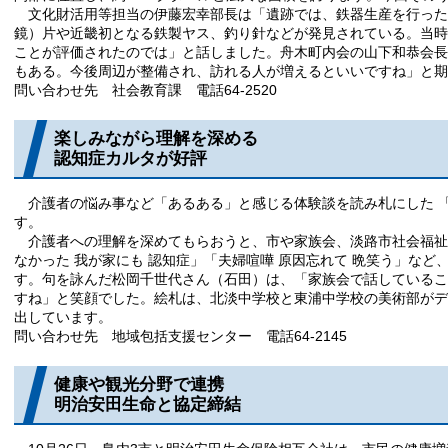
文化財活用等担当の伊藤宏幸部長は「遺跡では、鉄器生産を行った
鏡）片や近畿初となる鉄製ヤス、釣り針などが発見されている。当時
ことが評価されたのでは」と話しました。舟木町内会の山下和恭会長
もある。今後周辺が整備され、訪れる人が増えるといいですね」と
問い合わせ先 社会教育課 電話64-2520
楽しみながら理解を深める
認知症カルタが好評
介護者の悩み事など「あるある」と感じる体験談を読み札にした 
す。
介護者への理解を深めてもらおうと、市や家族会、淡路市社会福祉
なかった 我が家にも 認知症」「夫婦喧嘩 原因忘れて 晩笑う」など
す。句を詠んだ松岡千世代さん（石田）は、「家族会で話しているこ
すね」と笑顔でした。絵札は、北淡中学校と東浦中学校の美術部がデ
出しています。
問い合わせ先 地域包括支援センター 電話64-2145
健康や観光分野で連携
明治安田生命と協定締結