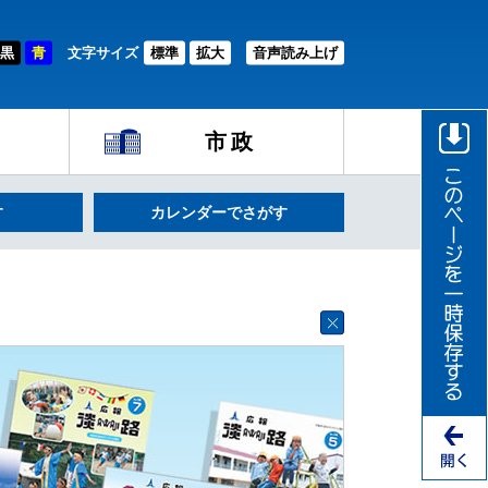
黒
青
文字サイズ
標準
拡大
音声読み上げ
市政
す
カレンダーでさがす