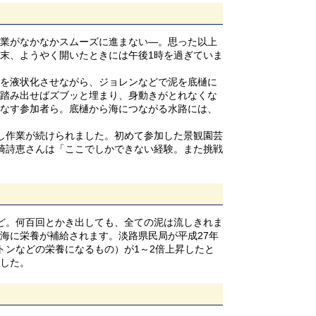
業がなかなかスムーズに進まない―。思った以上
末、ようやく開いたときには午後1時を過ぎていま
を液状化させながら、ジョレンなどで泥を底樋に
踏み出せばズブッと埋まり、身動きがとれなくな
なす参加者ら。底樋から海につながる水路には、
し作業が続けられました。初めて参加した景観園芸
崎詩恵さんは「ここでしかできない経験。また挑戦
ど。何百回とかき出しても、全ての泥は流しきれま
海に栄養が補給されます。淡路県民局が平成27年
トンなどの栄養になるもの）が1～2倍上昇したと
した。