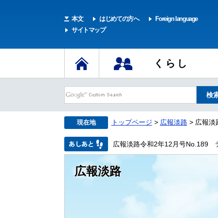
本文
はじめての方へ
Foreign language
サイトマップ
くらし
トップページ
>
広報淡路
> 広報淡
現在地
広報淡路令和2年12月号No.189
広報淡路