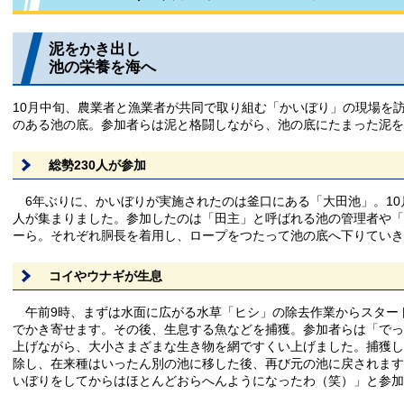
泥をかき出し
池の栄養を海へ
10月中旬、農業者と漁業者が共同で取り組む「かいぼり」の現場を
のある池の底。参加者らは泥と格闘しながら、池の底にたまった泥
総勢230人が参加
6年ぶりに、かいぼりが実施されたのは釜口にある「大田池」。10月
人が集まりました。参加したのは「田主」と呼ばれる池の管理者や「
ーら。それぞれ胴長を着用し、ロープをつたって池の底へ下りていき
コイやウナギが生息
午前9時、まずは水面に広がる水草「ヒシ」の除去作業からスター
でかき寄せます。その後、生息する魚などを捕獲。参加者らは「でっ
上げながら、大小さまざまな生き物を網ですくい上げました。捕獲し
除し、在来種はいったん別の池に移した後、再び元の池に戻されます
いぼりをしてからはほとんどおらへんようになったわ（笑）」と参加