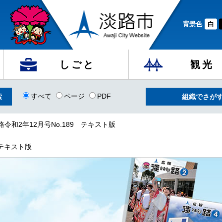
背景色
白
しごと
観光
すべて
ページ
PDF
組織でさが
路令和2年12月号No.189 テキスト版
 テキスト版