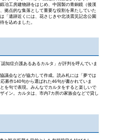
鍛冶工房建物跡をはじめ、中国製の青銅鏡（後漢
、拠点的な集落として重要な役割を果たしていた
は「遺跡近くには、花さじきや北淡震災記念公園
期待を込めました。
「認知症介護あるあるカルタ」が評判を呼んでいま
協議会などが協力して作成。読み札には「夢では
、応募作140句から選ばれた46句が書かれていま
とを句で表現。みんなでカルタをすると楽しいで
ザイン。カルタは、市内7カ所の家族会などで貸し