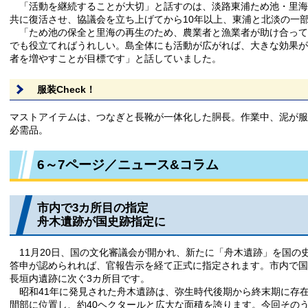
「活動を継続することが大切」と話すのは、淡路東浦ため池・里海
共に復活させ、協議会を立ち上げてから10年以上、東浦と北淡の一
「ため池の保全と里海の再生のため、農業者と漁業者が助け合って
でも役立てればうれしい。島全体にも活動が広がれば、大きな効果が
者を増やすことが目標です」と話していました。
服装Check！
マストアイテムは、つなぎと長靴が一体化した胴長。作業中、泥が服
必需品。
6～7ページ／ニュース&コラム
市内で3カ所目の指定
舟木遺跡が国史跡指定に
11月20日、国の文化審議会が開かれ、新たに「舟木遺跡」を国の
答申が認められれば、官報告示を経て正式に指定されます。市内で国
長垣内遺跡に次ぐ3カ所目です。
昭和41年に発見された舟木遺跡は、弥生時代後期から終末期に存在し
間部に位置し、約40ヘクタールと広大な面積を誇ります。今回その