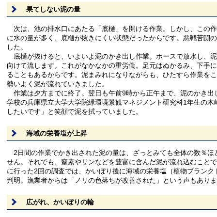
果てしない泥の量
次は、池の排水口にあたる「底樋」を開ける作業。しかし、この作
に水の量が多く、底樋が抜きにくい状態だったからです。悪戦苦闘の
した。
底樋が抜けると、いよいよ泥のかき出し作業。ホースで放水し、泥
向けて流します。これがなかなかの重労働。足元はぬかるみ、下手に
ることもあるからです。泥まみれになりながらも、ひたすら作業をこ
勢いよく泥が流れていきました。
作業は夕方までに終了。翌日も午前9時から正午まで、泥のかき出
学校の兵庫県立大学大学院緑環境景観マネジメント研究科1年生の木
したいです」と笑顔で泥を拭っていました。
海域の栄養塩が上昇
2日間の作業でかき出された泥の量は、ざっとみても全体の数％ほ
せん。それでも、窒素やリンなどを豊富に含んだ泥が流れ込むことで
に行った2回の調査では、かいぼり後に海域の栄養塩（植物プランク
判明。漁業者からは「ノリの色落ちが改善された」という声もありま
広がれ、かいぼりの輪