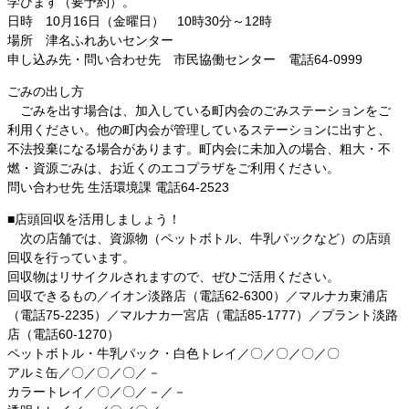
学びます（要予約）。
日時 10月16日（金曜日） 10時30分～12時
場所 津名ふれあいセンター
申し込み先・問い合わせ先 市民協働センター 電話64-0999
ごみの出し方
ごみを出す場合は、加入している町内会のごみステーションをご
利用ください。他の町内会が管理しているステーションに出すと、
不法投棄になる場合があります。町内会に未加入の場合、粗大・不
燃・資源ごみは、お近くのエコプラザをご利用ください。
問い合わせ先 生活環境課 電話64-2523
■店頭回収を活用しましょう！
次の店舗では、資源物（ペットボトル、牛乳パックなど）の店頭
回収を行っています。
回収物はリサイクルされますので、ぜひご活用ください。
回収できるもの／イオン淡路店（電話62-6300）／マルナカ東浦店
（電話75-2235）／マルナカ一宮店（電話85-1777）／プラント淡路
店（電話60-1270）
ペットボトル・牛乳パック・白色トレイ／〇／〇／〇／〇
アルミ缶／〇／〇／〇／－
カラートレイ／〇／〇／－／－