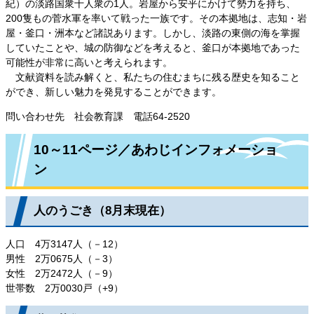
紀）の淡路国衆十人衆の1人。岩屋から安乎にかけて勢力を持ち、
200隻もの菅水軍を率いて戦った一族です。その本拠地は、志知・岩
屋・釜口・洲本など諸説あります。しかし、淡路の東側の海を掌握
していたことや、城の防御などを考えると、釜口が本拠地であった
可能性が非常に高いと考えられます。
文献資料を読み解くと、私たちの住むまちに残る歴史を知ること
ができ、新しい魅力を発見することができます。
問い合わせ先 社会教育課 電話64-2520
10～11ページ／あわじインフォメーショ
ン
人のうごき（8月末現在）
人口 4万3147人（－12）
男性 2万0675人（－3）
女性 2万2472人（－9）
世帯数 2万0030戸（+9）