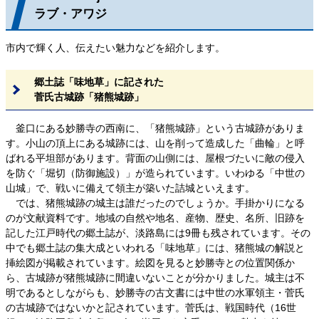
ラブ・アワジ
市内で輝く人、伝えたい魅力などを紹介します。
郷土誌「味地草」に記された
菅氏古城跡「猪熊城跡」
釜口にある妙勝寺の西南に、「猪熊城跡」という古城跡がありま
す。小山の頂上にある城跡には、山を削って造成した「曲輪」と呼
ばれる平坦部があります。背面の山側には、屋根づたいに敵の侵入
を防ぐ「堀切（防御施設）」が造られています。いわゆる「中世の
山城」で、戦いに備えて領主が築いた詰城といえます。
では、猪熊城跡の城主は誰だったのでしょうか。手掛かりになる
のが文献資料です。地域の自然や地名、産物、歴史、名所、旧跡を
記した江戸時代の郷土誌が、淡路島には9冊も残されています。その
中でも郷土誌の集大成といわれる「味地草」には、猪熊城の解説と
挿絵図が掲載されています。絵図を見ると妙勝寺との位置関係か
ら、古城跡が猪熊城跡に間違いないことが分かりました。城主は不
明であるとしながらも、妙勝寺の古文書には中世の水軍領主・菅氏
の古城跡ではないかと記されています。菅氏は、戦国時代（16世