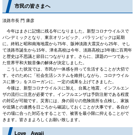
市民の皆さまへ
淡路市長 門 康彦
今年はまさに記憶に残る年になりました。新型コロナウイルスで
パンデミックとなり、東京オリンピック、パラリンピックは延期
に。終戦と昭和南海地震から75年、阪神淡路大震災から25年、そし
て淡路市誕生から15年。津名高校は今年、淡路高校は3年後に百周年
と歴史は不思議と節目につながります。さらに、課題の一つであっ
た世界平和大観音像の解体が決定しました。
こうした状況では、市民が一体感を持って生活することが大切で
す。そのために「社会生活システムを維持しながら、コロナウイル
スに勝つ」をスローガンに、一定の成果を上げてきました。
今後は、新型コロナウイルスに加え、台風と地震、インフルエン
ザの流行に注意が必要です。インフルエンザは予防注射である程度
の対応が可能です。災害には、身の回りの危険箇所を点検し、家族
や近隣との連携を日ごろから確認しておくことが大事です。各自が
その場に合った対応をすることで、被害を最小限に抑えることがで
きます。皆さまよろしくお願い致します。
Love Awaji