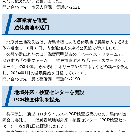
んなに伝えたい」と誓いました。
問い合わせ先 市民人権課 電話64-2521
3事業者を選定
遊休農地を活用
北淡路土地改良区は、野島常盤にある遊休農地で農業参入する3団
体を選定し、8月31日、内定通知式を東浦公民館で行いました。
公募で選ばれたのは、滋賀県甲賀市の「ハーベストファーム」、
淡路市の「今井ファーム」、神戸市東灘区の「ハートスフードクリ
エーツ」の3団体。それぞれ、オリーブやタマネギなどの栽培を予定
し、2024年1月の営農開始を目指しています。
問い合わせ先 農地整備課 電話64-2190
地域外来・検査センターを開設
PCR検査体制を拡充
兵庫県は、新型コロナウイルスのPCR検査拡充のため、島内の医
師会に委託し、「淡路圏域地域外来・検査センター（PCR検査セン
ター）」を9月1日に開設しました。