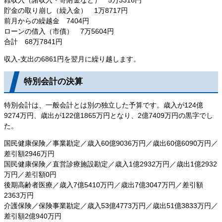
貯金の取り崩し（繰入金） 1万8717円
前月からの繰越金 7404円
ローンの借入（市債） 7万5604円
合計 68万7841円
収入-支出の6861円を翌月に繰り越します。
特別会計の決算
特別会計は、一般会計とは別の独立した予算です。歳入が124億
9274万円、歳出が122億1865万円となり、2億7409万円の黒字でし
た。
国民健康保険／事業勘定／歳入60億9036万円／歳出60億6090万円／
差引額2946万円
国民健康保険／直営診療施設勘定／歳入1億2932万円／歳出1億2932
万円／差引額0円
後期高齢者医療／歳入7億5410万円／歳出7億3047万円／差引額
2363万円
介護保険／保険事業勘定／歳入53億4773万円／歳出51億3833万円／
差引額2億940万円