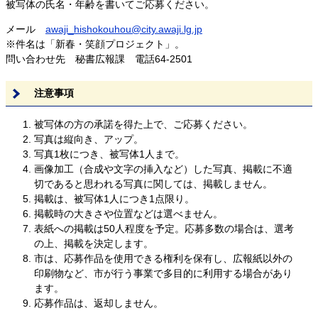
被写体の氏名・年齢を書いてご応募ください。
メール
awaji_hishokouhou@city.awaji.lg.jp
※件名は「新春・笑顔プロジェクト」。
問い合わせ先 秘書広報課 電話64-2501
注意事項
被写体の方の承諾を得た上で、ご応募ください。
写真は縦向き、アップ。
写真1枚につき、被写体1人まで。
画像加工（合成や文字の挿入など）した写真、掲載に不適
切であると思われる写真に関しては、掲載しません。
掲載は、被写体1人につき1点限り。
掲載時の大きさや位置などは選べません。
表紙への掲載は50人程度を予定。応募多数の場合は、選考
の上、掲載を決定します。
市は、応募作品を使用できる権利を保有し、広報紙以外の
印刷物など、市が行う事業で多目的に利用する場合があり
ます。
応募作品は、返却しません。