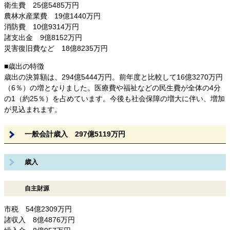
衛生費 25億5485万円
農林水産業費 19億1440万円
消防費 10億9314万円
諸支出金 9億8152万円
災害復旧費など 18億8235万円
■歳出の特徴
歳出の決算額は、294億5444万円。前年度と比較して16億3270万円
（6％）の増となりました。医療費や福祉などの民生費が全体の4分
の1（約25％）を占めています。今後も社会保障の増大に伴い、増加
が見込まれます。
一般会計歳入 297億5119万円
歳入
自主財源
市税 54億2309万円
諸収入 8億4876万円