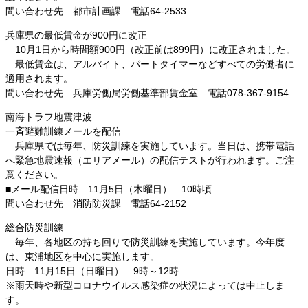
問い合わせ先 都市計画課 電話64-2533
兵庫県の最低賃金が900円に改正
10月1日から時間額900円（改正前は899円）に改正されました。
最低賃金は、アルバイト、パートタイマーなどすべての労働者に
適用されます。
問い合わせ先 兵庫労働局労働基準部賃金室 電話078-367-9154
南海トラフ地震津波
一斉避難訓練メールを配信
兵庫県では毎年、防災訓練を実施しています。当日は、携帯電話
へ緊急地震速報（エリアメール）の配信テストが行われます。ご注
意ください。
■メール配信日時 11月5日（木曜日） 10時頃
問い合わせ先 消防防災課 電話64-2152
総合防災訓練
毎年、各地区の持ち回りで防災訓練を実施しています。今年度
は、東浦地区を中心に実施します。
日時 11月15日（日曜日） 9時～12時
※雨天時や新型コロナウイルス感染症の状況によっては中止しま
す。