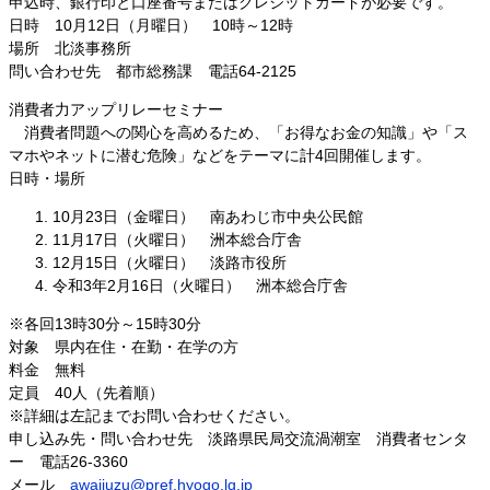
申込時、銀行印と口座番号またはクレジットカードが必要です。
日時 10月12日（月曜日） 10時～12時
場所 北淡事務所
問い合わせ先 都市総務課 電話64-2125
消費者力アップリレーセミナー
消費者問題への関心を高めるため、「お得なお金の知識」や「ス
マホやネットに潜む危険」などをテーマに計4回開催します。
日時・場所
10月23日（金曜日） 南あわじ市中央公民館
11月17日（火曜日） 洲本総合庁舎
12月15日（火曜日） 淡路市役所
令和3年2月16日（火曜日） 洲本総合庁舎
※各回13時30分～15時30分
対象 県内在住・在勤・在学の方
料金 無料
定員 40人（先着順）
※詳細は左記までお問い合わせください。
申し込み先・問い合わせ先 淡路県民局交流渦潮室 消費者センタ
ー 電話26-3360
メール
awajiuzu@pref.hyogo.lg.jp