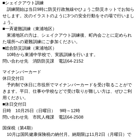
■シェイクアウト訓練
訓練開始は当日9時に防災行政無線やひょうご防災ネットでお知ら
せします。次のイラストのように3つの安全行動をその場で行いまし
ょう。
■一斉避難訓練（東浦地区）
東浦地区の方は、シェイクアウト訓練後、町内会ごとに定められ
た場所への避難訓練にご参加ください。
■総合防災訓練（東浦地区）
10時から東浦中学校で、実践訓練を行います。
問い合わせ先 消防防災課 電話64-2152
マイナンバーカード
休日交付日
予約制で休日に市役所でマイナンバーカードを受け取ることがで
きます。平日、仕事や学校などで受け取りが難しい方は、ぜひご利
用ください。
■休日交付日
日時 10月25日（日曜日） 9時～12時
問い合わせ先 市民人権課 電話64-2508
国保税（第4期）
10月は国民健康保険税の納付月。納期限は11月2日（月曜日）で