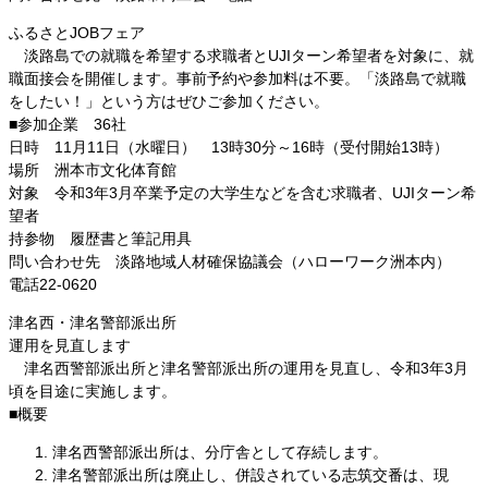
ふるさとJOBフェア
淡路島での就職を希望する求職者とUJIターン希望者を対象に、就
職面接会を開催します。事前予約や参加料は不要。「淡路島で就職
をしたい！」という方はぜひご参加ください。
■参加企業 36社
日時 11月11日（水曜日） 13時30分～16時（受付開始13時）
場所 洲本市文化体育館
対象 令和3年3月卒業予定の大学生などを含む求職者、UJIターン希
望者
持参物 履歴書と筆記用具
問い合わせ先 淡路地域人材確保協議会（ハローワーク洲本内）
電話22-0620
津名西・津名警部派出所
運用を見直します
津名西警部派出所と津名警部派出所の運用を見直し、令和3年3月
頃を目途に実施します。
■概要
津名西警部派出所は、分庁舎として存続します。
津名警部派出所は廃止し、併設されている志筑交番は、現