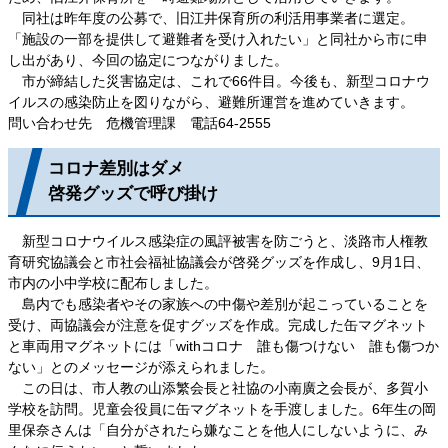
同社は昨年度の公募で、旧江井保育所の利活用事業者に選定。
「施設の一部を提供して避難者を受け入れたい」と同社から市に申
し出があり、今回の協定につながりました。
市が締結した災害協定は、これで66件目。今後も、新型コロナウ
イルスの感染防止を図りながら、避難所運営を進めていきます。
問い合わせ先 危機管理課 電話64-2555
コロナ差別はダメ
啓発グッズで呼び掛け
新型コロナウイルス感染症の風評被害を防ごうと、淡路市人権教
育研究協議会と市社会福祉協議会が啓発グッズを作成し、9月1日、
市内の小中学校に配布しました。
島内でも感染者やその家族への中傷や差別が起こっていることを
受け、両協議会が注意を促すグッズを作成。完成した缶マグネット
と車両用マグネットには「withコロナ 誰も傷つけない 誰も傷つか
ない」とのメッセージが添えられました。
この日は、市人教の山添繁会長と社協の小南廣之会長が、多賀小
学校を訪問。児童会役員に缶マグネットを手渡しました。6年生の岡
里保奈さんは「自分がされたら嫌なことを他人にしないように、み