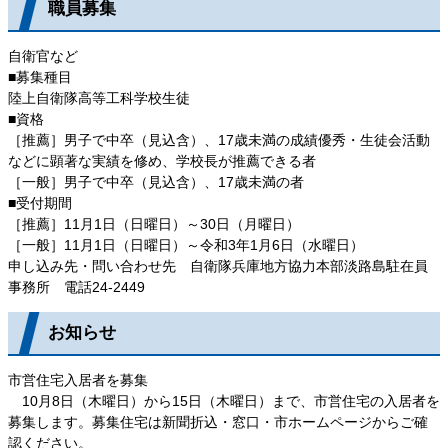
職員募集
自衛官など
■募集種目
陸上自衛隊高等工科学校生徒
■資格
［推薦］男子で中卒（見込含）、17歳未満の成績優秀・生徒会活動
などに顕著な実績を修め、学校長が推薦できる者
［一般］男子で中卒（見込含）、17歳未満の者
■受付期間
［推薦］11月1日（日曜日）～30日（月曜日）
［一般］11月1日（日曜日）～令和3年1月6日（水曜日）
申し込み先・問い合わせ先 自衛隊兵庫地方協力本部淡路島駐在員
事務所 電話24-2449
お知らせ
市営住宅入居者を募集
10月8日（木曜日）から15日（木曜日）まで、市営住宅の入居者を
募集します。募集住宅は新聞折込・窓口・市ホームページからご確
認ください。