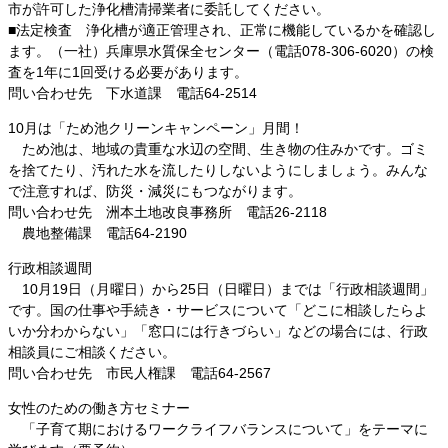
市が許可した浄化槽清掃業者に委託してください。
■法定検査 浄化槽が適正管理され、正常に機能しているかを確認し
ます。（一社）兵庫県水質保全センター（電話078-306-6020）の検
査を1年に1回受ける必要があります。
問い合わせ先 下水道課 電話64-2514
10月は「ため池クリーンキャンペーン」月間！
ため池は、地域の貴重な水辺の空間、生き物の住みかです。ゴミ
を捨てたり、汚れた水を流したりしないようにしましょう。みんな
で注意すれば、防災・減災にもつながります。
問い合わせ先 洲本土地改良事務所 電話26-2118
農地整備課 電話64-2190
行政相談週間
10月19日（月曜日）から25日（日曜日）までは「行政相談週間」
です。国の仕事や手続き・サービスについて「どこに相談したらよ
いか分わからない」「窓口には行きづらい」などの場合には、行政
相談員にご相談ください。
問い合わせ先 市民人権課 電話64-2567
女性のための働き方セミナー
「子育て期におけるワークライフバランスについて」をテーマに