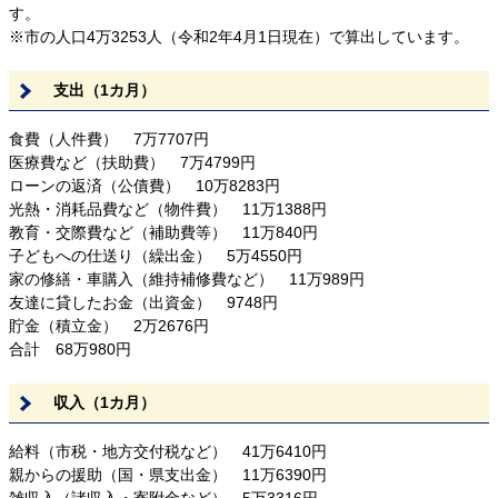
す。
※市の人口4万3253人（令和2年4月1日現在）で算出しています。
支出（1カ月）
食費（人件費） 7万7707円
医療費など（扶助費） 7万4799円
ローンの返済（公債費） 10万8283円
光熱・消耗品費など（物件費） 11万1388円
教育・交際費など（補助費等） 11万840円
子どもへの仕送り（繰出金） 5万4550円
家の修繕・車購入（維持補修費など） 11万989円
友達に貸したお金（出資金） 9748円
貯金（積立金） 2万2676円
合計 68万980円
収入（1カ月）
給料（市税・地方交付税など） 41万6410円
親からの援助（国・県支出金） 11万6390円
雑収入（諸収入・寄附金など） 5万3316円