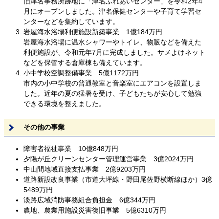
旧津名事務所跡地に「津名ふれあいセンター」を令和2年4
月にオープンしました。津名保健センターや子育て学習セ
ンターなどを集約しています。
岩屋海水浴場利便施設新築事業 1億184万円
岩屋海水浴場に温水シャワーやトイレ、物販などを備えた
利便施設が、令和元年7月に完成しました。サメよけネット
などを保管する倉庫棟も備えています。
小中学校空調整備事業 5億1172万円
市内の小中学校の普通教室と音楽室にエアコンを設置しま
した。近年の夏の猛暑を受け、子どもたちが安心して勉強
できる環境を整えました。
その他の事業
障害者福祉事業 10億848万円
夕陽が丘クリーンセンター管理運営事業 3億2024万円
中山間地域直接支払事業 2億9203万円
道路新設改良事業（市道大坪線・野田尾佐野横断線ほか）3億
5489万円
淡路広域消防事務組合負担金 6億344万円
農地、農業用施設災害復旧事業 5億6310万円