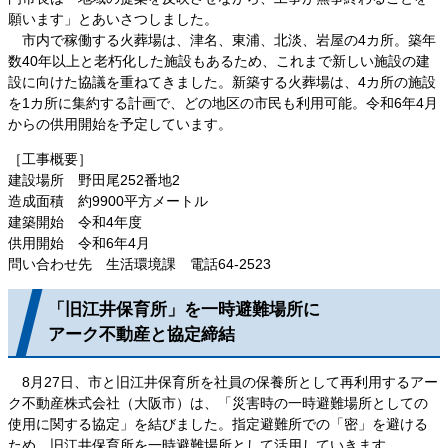
願います」とあいさつしました。
市内で稼働する火葬場は、津名、東浦、北淡、岩屋の4カ所。築年
数40年以上と老朽化した施設もあるため、これまで新しい施設の建
設に向けた協議を重ねてきました。新築する火葬場は、4カ所の施設
を1カ所に集約する計画で、どの地区の市民も利用可能。令和6年4月
からの供用開始を予定しています。
［工事概要］
建設場所 野田尾252番地2
造成面積 約9900平方メートル
建築開始 令和4年度
供用開始 令和6年4月
問い合わせ先 生活環境課 電話64-2523
「旧江井保育所」を一時避難場所に
アーク不動産と協定締結
8月27日、市と旧江井保育所を社員の保養所として再利用するアー
ク不動産株式会社（大阪市）は、「災害時の一時避難場所としての
使用に関する協定」を結びました。指定避難所での「密」を避ける
ため、旧江井保育所を一時避難場所として活用していきます。