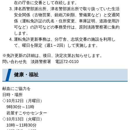
在の庁舎に交番として存続します。
津名西警部派出所、津名警部派出所で取り扱っていた生活
安全関係（古物営業、銃砲刀剣類、警備業など）と交通関
係（運転免許証の氏名・住所変更、車庫証明、道路使用許
可など）の許可などの事務受付は、原則淡路警察署に集約
します。
運転免許更新事務は、分庁舎、志筑交番の施設を利用し
て、曜日を限定（週1～2回）して実施します。
※免許更新の詳細は、後日、決定次第お知らせします。
問い合わせ先 淡路警察署 電話72-0110
健康・福祉
献血にご協力を
日時・場所
◇10月12日（月曜日）
9時30分～11時
岩屋すこやかセンター
◇10月13日（火曜日）
10時～11時30分