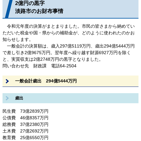
2億円の黒字
淡路市のお財布事情
令和元年度の決算がまとまりました。市民の皆さまから納めてい
ただいた税金や国・県からの補助金が、どのように使われたのかお
知らせします。
一般会計の決算額は、歳入297億5119万円、歳出294億5444万円
で差し引き2億9675万円。翌年度へ繰り越す財源6927万円を除く
と、実質収支は2億2748万円の黒字となりました。
問い合わせ先 財政課 電話64-2504
一般会計歳出 294億5444万円
歳出
民生費 73億2839万円
公債費 46億8357万円
総務費 37億2380万円
土木費 27億2692万円
教育費 25億6550万円