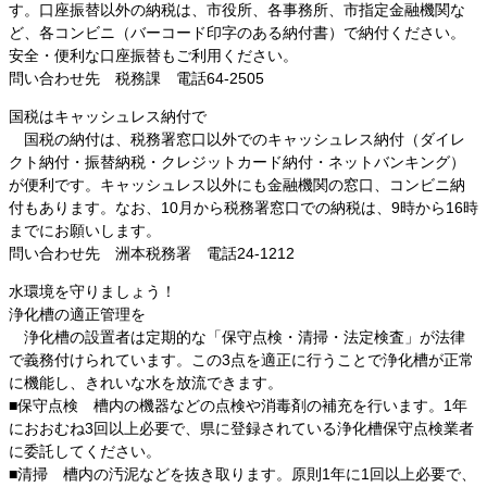
す。口座振替以外の納税は、市役所、各事務所、市指定金融機関な
ど、各コンビニ（バーコード印字のある納付書）で納付ください。
安全・便利な口座振替もご利用ください。
問い合わせ先 税務課 電話64-2505
国税はキャッシュレス納付で
国税の納付は、税務署窓口以外でのキャッシュレス納付（ダイレ
クト納付・振替納税・クレジットカード納付・ネットバンキング）
が便利です。キャッシュレス以外にも金融機関の窓口、コンビニ納
付もあります。なお、10月から税務署窓口での納税は、9時から16時
までにお願いします。
問い合わせ先 洲本税務署 電話24-1212
水環境を守りましょう！
浄化槽の適正管理を
浄化槽の設置者は定期的な「保守点検・清掃・法定検査」が法律
で義務付けられています。この3点を適正に行うことで浄化槽が正常
に機能し、きれいな水を放流できます。
■保守点検 槽内の機器などの点検や消毒剤の補充を行います。1年
におおむね3回以上必要で、県に登録されている浄化槽保守点検業者
に委託してください。
■清掃 槽内の汚泥などを抜き取ります。原則1年に1回以上必要で、