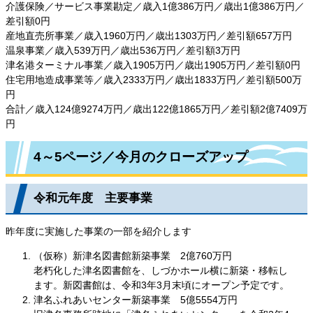
介護保険／サービス事業勘定／歳入1億386万円／歳出1億386万円／
差引額0円
産地直売所事業／歳入1960万円／歳出1303万円／差引額657万円
温泉事業／歳入539万円／歳出536万円／差引額3万円
津名港ターミナル事業／歳入1905万円／歳出1905万円／差引額0円
住宅用地造成事業等／歳入2333万円／歳出1833万円／差引額500万
円
合計／歳入124億9274万円／歳出122億1865万円／差引額2億7409万
円
4～5ページ／今月のクローズアップ
令和元年度 主要事業
昨年度に実施した事業の一部を紹介します
（仮称）新津名図書館新築事業 2億760万円
老朽化した津名図書館を、しづかホール横に新築・移転し
ます。新図書館は、令和3年3月末頃にオープン予定です。
津名ふれあいセンター新築事業 5億5554万円