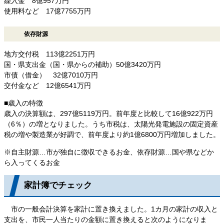
繰入金 8億957万円
使用料など 17億7755万円
依存財源
地方交付税 113億2251万円
国・県支出金（国・県からの補助）50億3420万円
市債（借金） 32億7010万円
交付金など 12億6541万円
■歳入の特徴
歳入の決算額は、297億5119万円。前年度と比較して16億922万円
（6％）の増となりました。うち市税は、太陽光発電施設の固定資産
税の増や製造業が好調で、前年度より約1億6800万円増加しました。
※自主財源…市が独自に徴収できるお金、依存財源…国や県などか
ら入ってくるお金
家計簿でチェック
市の一般会計決算を家計に置き換えました。1カ月の家計の収入と
支出を、市民一人当たりの金額に置き換えると次のようになりま