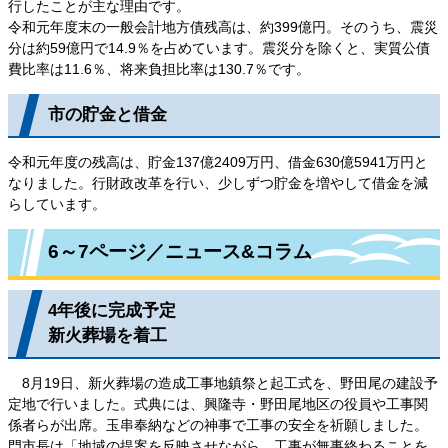
行したことが主な理由です。
令和元年度末の一般会計地方債残高は、約399億円。そのうち、震災
分は約59億円で14.9％を占めています。震災分を除くと、実質公債
費比率は11.6％、将来負担比率は130.7％です。
市の貯金と借金
令和元年度の残高は、貯金137億2409万円、借金630億5941万円と
なりました。行財政改革を行い、少しずつ貯金を増やして借金を減
らしています。
6～7ページ／ニュース&コラム
4年後に完成予定
新火葬場を着工
8月19日、新火葬場の造成工事地鎮祭と起工式を、野田尾の建設予
定地で行いました。式典には、興隆寺・野田尾地区の役員や工事関
係者らが出席。玉串奉納などの神事で工事の安全を祈願しました。
門市長は「地域の提案を反映させながら、工事が無事終わることを