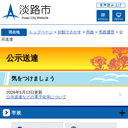
音声読み上げ
トップページ
>
分類でさがす
>
市政
>
市政運営
> 公
現在地
示送達
公示送達
気をつけましょう
2026年5月13日更新
公示送達などの電子化等について
市政