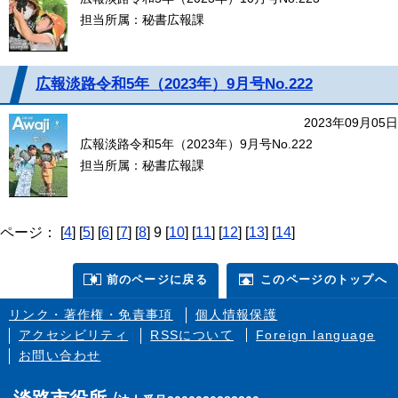
担当所属：秘書広報課
広報淡路令和5年（2023年）9月号No.222
2023年09月05日
広報淡路令和5年（2023年）9月号No.222
担当所属：秘書広報課
ページ：
[
4
]
[
5
]
[
6
]
[
7
]
[
8
]
9
[
10
]
[
11
]
[
12
]
[
13
]
[
14
]
前のページに戻る
このページのトップへ
リンク・著作権・免責事項
個人情報保護
アクセシビリティ
RSSについて
Foreign language
お問い合わせ