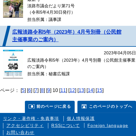
淡路市議会だより第71号
（令和5年4月30日発行）
担当所属：議事課
広報淡路令和5年（2023年）4月号別冊（公民館
主催事業のご案内）
2023年04月05日
広報淡路令和5年（2023年）4月号別冊（公民館主催事業
のご案内）
担当所属：秘書広報課
ページ：
[
5
]
[
6
]
[
7
]
[
8
]
[
9
]
10
[
11
]
[
12
]
[
13
]
[
14
]
[
15
]
前のページに戻る
このページのトップへ
リンク・著作権・免責事項
個人情報保護
アクセシビリティ
RSSについて
Foreign language
お問い合わせ