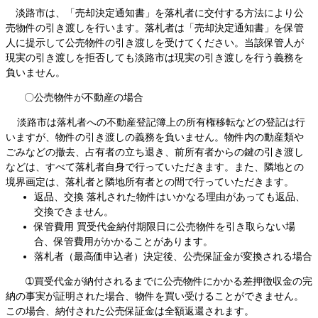
淡路市は、「売却決定通知書」を落札者に交付する方法により公
売物件の引き渡しを行います。落札者は「売却決定通知書」を保管
人に提示して公売物件の引き渡しを受けてください。当該保管人が
現実の引き渡しを拒否しても淡路市は現実の引き渡しを行う義務を
負いません。
〇公売物件が不動産の場合
淡路市は落札者への不動産登記簿上の所有権移転などの登記は行
いますが、物件の引き渡しの義務を負いません。物件内の動産類や
ごみなどの撤去、占有者の立ち退き、前所有者からの鍵の引き渡し
などは、すべて落札者自身で行っていただきます。また、隣地との
境界画定は、落札者と隣地所有者との間で行っていただきます。
返品、交換 落札された物件はいかなる理由があっても返品、
交換できません。
保管費用 買受代金納付期限日に公売物件を引き取らない場
合、保管費用がかかることがあります。
落札者（最高価申込者）決定後、公売保証金が変換される場合
➀買受代金が納付されるまでに公売物件にかかる差押徴収金の完
納の事実が証明された場合、物件を買い受けることができません。
この場合、納付された公売保証金は全額返還されます。