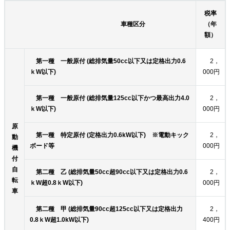
税率
車種区分
（年
額）
第一種 一般原付 (総排​気量50cc以下又は定格出力0.6
2，
ｋW以下)
000円
2，
第一種 一般原付 (総排気量125cc以下かつ最高出力4.0
000円
ｋW以下)
原
第一種 特定原付 (定格出力0.6kW以下) ※電動キック
2，
動
ボード等
000円
機
付
自
第二種 乙 (総排気量50cc超90cc以下又は定格出力0.6
2，
転
ｋW超0.8ｋW以下)
000円
車
第二種 甲 (総排気量90cc超125cc以下又は定格出力
2，
0.8ｋW超1.0kW以下)
400円