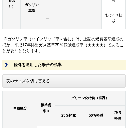
を含
減
ガソリン
む）
車※
概ね25％軽
―
減
※ガソリン車（ハイブリッド車を含む）は、上記の燃費基準達成の
ほか、平成17年排出ガス基準75％低減達成車（★★★★）であるこ
とが要件となります。
軽課を適用した場合の税率
表のサイズを切り替える
グリーン化特例（軽課）
標準税
車種区分
率※
75％
25％軽減
50％軽減
軽減