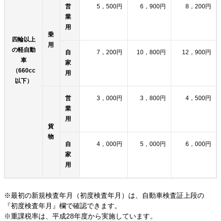
営
5，500円
6，900円
8，200円
業
用
乗
四輪以上
用
の軽自動
自
7，200円
10，800円
12，900円
車
家
（660cc
用
以下）
営
3，000円
3，800円
4，500円
業
用
貨
物
自
4，000円
5，000円
6，000円
家
用
※最初の新規検査年月（初度検査年月）は、自動車検査証上段の
『初度検査年月』欄で確認できます。
※重課税率は、平成28年度から実施しています。