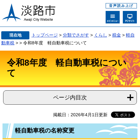
音声読み上げ
トップページ
>
分類でさがす
>
くらし
>
税金
>
軽自
現在地
動車税
>
>
令和8年度 軽自動車税について
令和8年度 軽自動車税につい
て
ページ内目次
掲載日：2026年4月1日更新
軽自動車税の名称変更