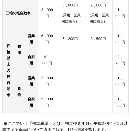
3，000円
2，000円
3，900
1，
三輪の軽自動車
（乗用・営業
（乗用・営業
円
000円
用に限る）
用に限る）
営業
6，900
1，
5，200円
3，500円
用
円
800円
四
乗
輪
用
自家
10，
2，
以
―
―
用
800円
700円
上
の
軽
営業
3，800
1，
―
―
自
用
円
000円
貨
動
物
車
自家
5，000
1，
―
―
用
円
300円
※ここでいう「標準税率」とは、初度検査年月が平成27年4月1日以
降である車両について適用される、現行税率を指します。