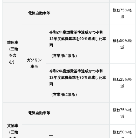
概ね75％軽
電気自動車等
減
令和2年度燃費基準達成かつ令和
12年度燃費基準を90％達成した車
概ね50％軽
乗用車
両
減
（三輪
を含
（営業用に限る）
ガソリン
む）
車※
令和2年度燃費基準達成かつ令和
12年度燃費基準を70％達成した車
概ね25％軽
両
減
（営業用に限る）
概ね75％軽
電気自動車等
減
貨物車
（三輪
概ね50％軽
―