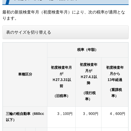
最初の新規検査年月（初度検査年月）により、次の税率が適用とな
ります。
表のサイズを切り替える
税率（年額）
初度検査年
初度検査年月
初度検査年
月が
が
月から
車種区分
Ｈ27.4.1以
Ｈ27.3.31以
13年経過
降
前
（重課税
（現行税
（旧税率）
率）
率）
三輪の軽自動車（660cc
3，100円
3，900円
4，600円
以下）