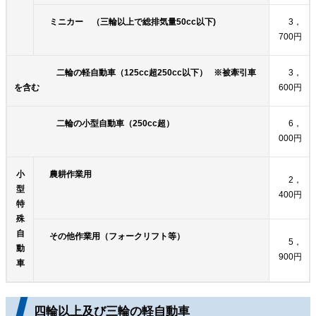
ミニカー （三輪以上で総排気量50cc以下)
3，
700円
二輪の軽自動車（125cc超250cc以下） ※被牽引車
3，
を含む
600円
二輪の小型自動車（250cc超）
6，
000円
小
農耕作業用
2，
型
400円
特
殊
自
その他作業用（フォークリフト等）
5，
動
900円
車
四輪以上及び三輪の軽自動車