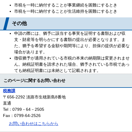
市税を一時に納付することが事業継続を困難にするとき
市税を一時に納付することが生活維持を困難にするとき
その他
申請の際には、猶予に該当する事実を証明する書類および収
支・財産等を明らかにする書類の提出が必要となります。ま
た、猶予を希望する金額や期間等により、担保の提供が必要な
場合があります。
徴収猶予が適用されている市税の本来の納期限は変更されませ
ん。納税証明書を請求された場合、猶予されている市税であっ
ても納税証明書には未納として記載されます。
このページに関するお問い合わせ
税務課
〒656-2292
淡路市生穂新島8番地
直通
Tel：0799－64－2505
Fax：0799-64-2526
お問い合わせはこちらから