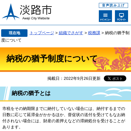
音声読み上げ
トップページ
>
組織でさがす
>
税務課
>
納税の猶予制
現在地
度について
納税の猶予制度について
掲載日：2022年9月26日更新
納税の猶予とは
市税をその納期限までに納付していない場合には、納付するまでの
日数に応じて延滞金がかかるほか、督促状の送付を受けてもなお納
付されない場合には、財産の差押えなどの滞納処分を受けることが
あります。