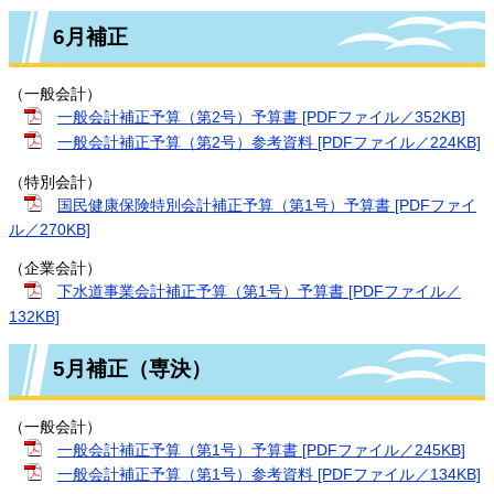
6月補正
（一般会計）
一般会計補正予算（第2号）予算書 [PDFファイル／352KB]
一般会計補正予算（第2号）参考資料 [PDFファイル／224KB]
（特別会計）
国民健康保険特別会計補正予算（第1号）予算書 [PDFファイ
ル／270KB]
（企業会計）
下水道事業会計補正予算（第1号）予算書 [PDFファイル／
132KB]
5月補正（専決）
（一般会計）
一般会計補正予算（第1号）予算書 [PDFファイル／245KB]
一般会計補正予算（第1号）参考資料 [PDFファイル／134KB]