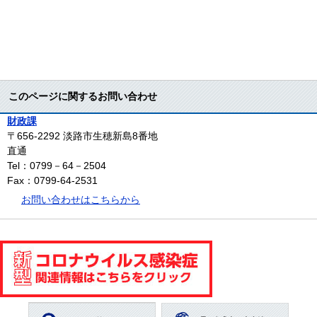
このページに関するお問い合わせ
財政課
〒656-2292
淡路市生穂新島8番地
直通
Tel：0799－64－2504
Fax：0799-64-2531
お問い合わせはこちらから