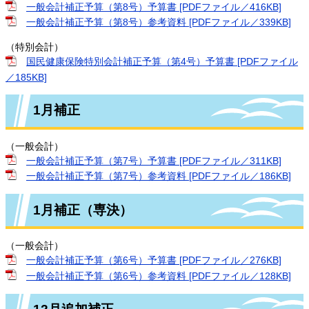
一般会計補正予算（第8号）予算書 [PDFファイル／416KB]
一般会計補正予算（第8号）参考資料 [PDFファイル／339KB]
（特別会計）
国民健康保険特別会計補正予算（第4号）予算書 [PDFファイル
／185KB]
1月補正
（一般会計）
一般会計補正予算（第7号）予算書 [PDFファイル／311KB]
一般会計補正予算（第7号）参考資料 [PDFファイル／186KB]
1月補正（専決）
（一般会計）
一般会計補正予算（第6号）予算書 [PDFファイル／276KB]
一般会計補正予算（第6号）参考資料 [PDFファイル／128KB]