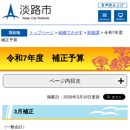
音声読み上げ
トップページ
>
組織でさがす
>
財政課
>
令和7年度
現在地
補正予算
令和7年度 補正予算
ページ内目次
掲載日：2026年3月10日更新
3月補正
（一般会計）