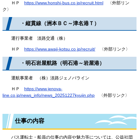
ＨＰ
https://www.honshi-bus.co.jp/recruit.html
〈外部リン
ク〉
・縦貫線（洲本ＢＣ～津名港Ｔ）
運行事業者 淡路交通（株）
ＨＰ
https://www.awaji-kotsu.co.jp/recruit/
〈外部リンク〉
・明石岩屋航路（明石港～岩屋港）
運航事業者 （株）淡路ジェノバライン
ＨＰ
https://www.jenova-
line.co.jp/news_info/news_20251227kyujin.php
〈外部リンク〉
仕事の内容
バス運転士・船員の仕事の内容や魅力等については、公益社団