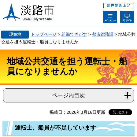
音声読み上げ
トップページ
>
組織でさがす
>
都市総務課
>
地域公共
現在地
交通を担う運転士・船員になりませんか
地域公共交通を担う運転士・船
員になりませんか
ページ内目次
掲載日：2026年3月16日更新
運転士、船員が不足しています