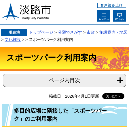
音声読み上げ
トップページ
>
分類でさがす
>
市政
>
施設案内・地図
現在地
>
文化施設
>
>
スポーツパーク利用案内
スポーツパーク利用案内
ページ内目次
掲載日：2026年4月1日更新
多目的広場に隣接した「スポーツパー
ク」のご利用案内