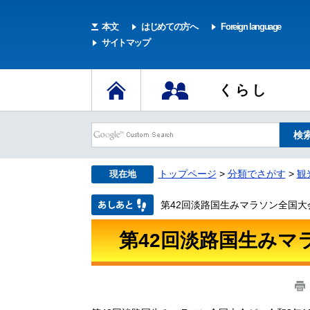
本文
はじめての方へ
Foreign language
サイトマップ
くらし
トップページ
>
分類でさがす
>
観
現在地
第42回淡路国生みマラソン全国大
第42回淡路国生みマ