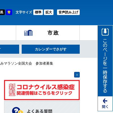
黒
青
文字サイズ
標準
拡大
音声読み上げ
市政
す
カレンダーでさがす
生みマラソン全国大会 参加者募集