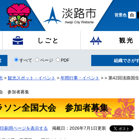
背景色
白
しごと
観光
すべて
ページ
PDF
組織でさが
光
>
観光スポット・イベント
>
年間行事・イベント
>
>
第42回淡路国
会 参加者募集
ラソン全国大会 参加者募集
印刷用ページを表示する
掲載日：2026年7月1日更新