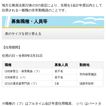
地方公務員法第22条の2の規定により、任期を1会計年度以内として
任用される一般職の非常勤職員のことです。
募集職種・人員等
表のサイズを切り替える
【任用期間】
任用の日～令和9年3月31日
職種
募集人員
勤務地
(18)保育士・保育教諭（フ）
若干名
市内保育施設
(19)保育士（パ）
若干名
(21)介護支援専門員（フ）
1名
淡路市役所
※職種の（フ）はフルタイム会計年度任用職員、（パ）はパートタ