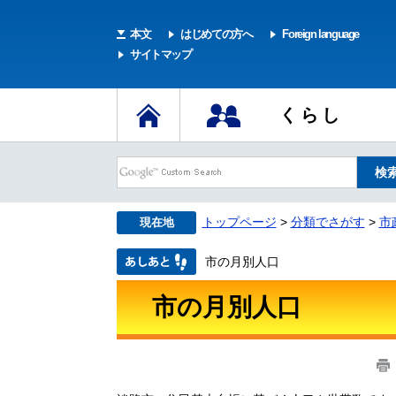
本文
はじめての方へ
Foreign language
サイトマップ
くらし
トップページ
>
分類でさがす
>
市
現在地
市の月別人口
市の月別人口