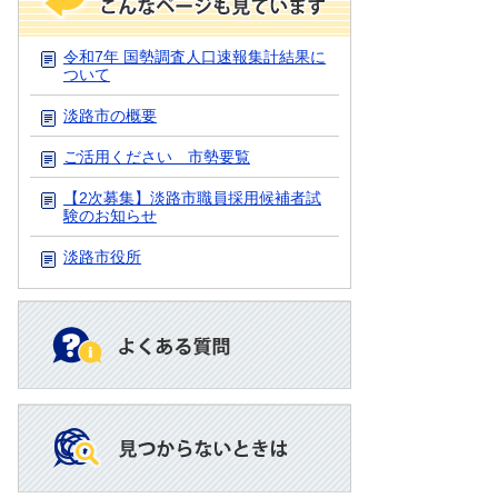
令和7年 国勢調査人口速報集計結果に
ついて
淡路市の概要
ご活用ください 市勢要覧
【2次募集】淡路市職員採用候補者試
験のお知らせ
淡路市役所