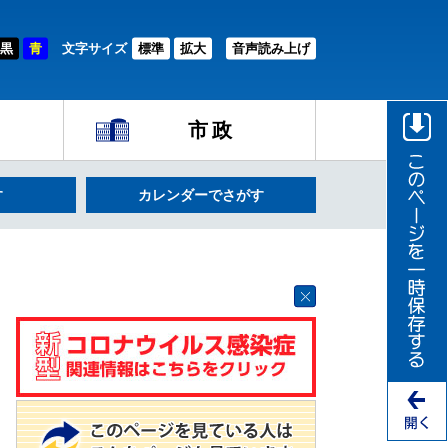
黒
青
文字サイズ
標準
拡大
音声読み上げ
市政
す
カレンダーでさがす