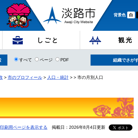
背景色
白
しごと
観光
すべて
ページ
PDF
組織でさが
政
>
市のプロフィール
>
人口・統計
>
>
市の月別人口
印刷用ページを表示する
掲載日：2026年8月4日更新