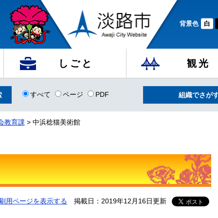
背景色
白
しごと
観光
すべて
ページ
PDF
組織でさが
会教育課
>
中浜稔猫美術館
刷用ページを表示する
掲載日：2019年12月16日更新