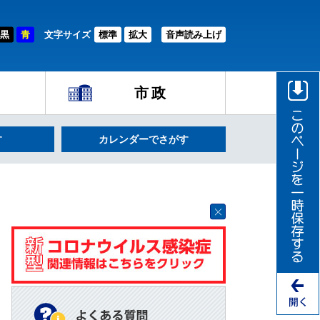
黒
青
文字サイズ
標準
拡大
音声読み上げ
市政
す
カレンダーでさがす