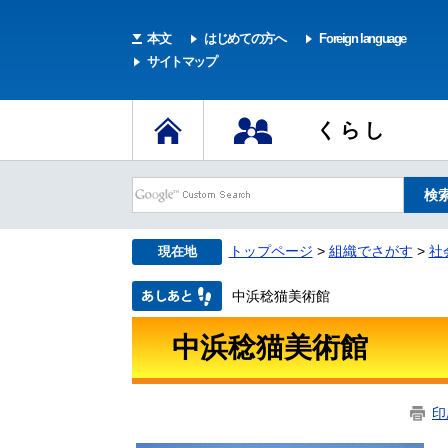
本文
はじめての方へ
Foreign language
サイトマップ
くらし
トップページ
>
組織でさがす
>
社
現在地
中浜稔猫美術館
中浜稔猫美術館
印