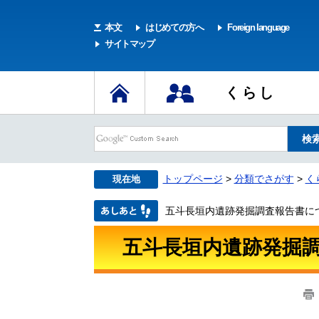
本文
はじめての方へ
Foreign language
サイトマップ
くらし
トップページ
>
分類でさがす
>
く
現在地
五斗長垣内遺跡発掘調査報告書に
五斗長垣内遺跡発掘