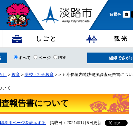
背景色
白
しごと
観光
すべて
ページ
PDF
組織でさが
らし
>
教育
>
学校・社会教育
>
>
五斗長垣内遺跡発掘調査報告書につい
ついて
調査報告書について
印刷用ページを表示する
掲載日：2021年1月5日更新