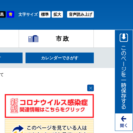
黒
青
文字サイズ
標準
拡大
音声読み上げ
市政
す
カレンダーでさがす
て