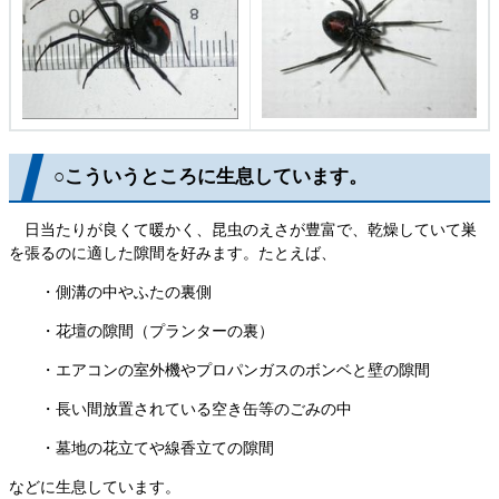
○こういうところに生息しています。
日当たりが良くて暖かく、昆虫のえさが豊富で、乾燥していて巣
を張るのに適した隙間を好みます。たとえば、
・側溝の中やふたの裏側
・花壇の隙間（プランターの裏）
・エアコンの室外機やプロパンガスのボンベと壁の隙間
・長い間放置されている空き缶等のごみの中
・墓地の花立てや線香立ての隙間
などに生息しています。