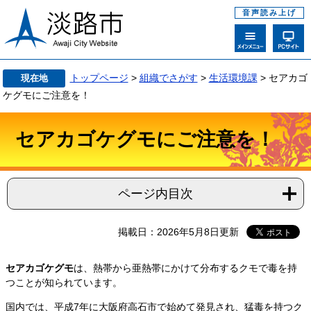
音声読み上げ
トップページ
>
組織でさがす
>
生活環境課
>
セアカゴ
現在地
ケグモにご注意を！
セアカゴケグモにご注意を！
ページ内目次
掲載日：2026年5月8日更新
セアカゴケグモ
は、熱帯から亜熱帯にかけて分布するクモで毒を持
つことが知られています。
国内では、平成7年に大阪府高石市で始めて発見され、猛毒を持つク