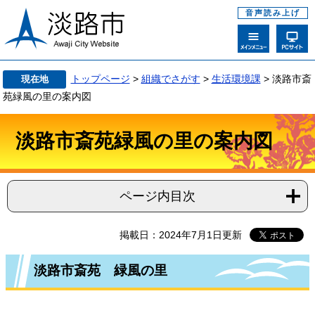
音声読み上げ
トップページ
>
組織でさがす
>
生活環境課
>
淡路市斎
現在地
苑緑風の里の案内図
淡路市斎苑緑風の里の案内図
ページ内目次
掲載日：2024年7月1日更新
淡路市斎苑 緑風の里