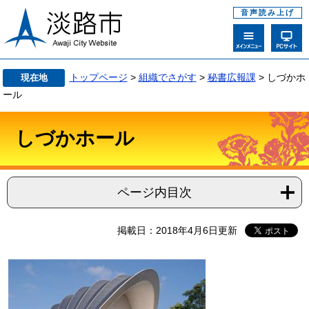
音声読み上げ
トップページ
>
組織でさがす
>
秘書広報課
>
しづかホ
現在地
ール
しづかホール
ページ内目次
掲載日：2018年4月6日更新