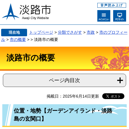
音声読み上げ
トップページ
>
分類でさがす
>
市政
>
市のプロフィー
現在地
ル
>
市の概要
>
>
淡路市の概要
淡路市の概要
ページ内目次
掲載日：2025年6月14日更新
位置・地勢【ガーデンアイランド・淡路
島の玄関口】