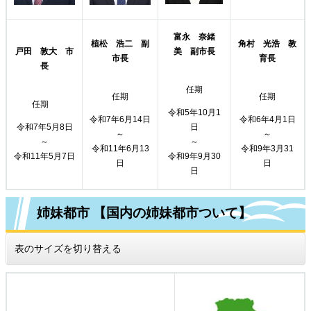
富永 奈緒
植松 浩二​ 副
角村 光浩​ 教
戸田 敦大 市
美 副市長
市長
育長
長
任期
任期
任期
任期
令和5年10月1
令和7年6月14日
令和6年4月1日
令和7年5月8日
日
～
～
～
～
令和11年6月13
令和9年3月31
令和11年5月7日
令和9年9月30
日
日
日
姉妹都市 【国内の姉妹都市ついて】
表のサイズを切り替える