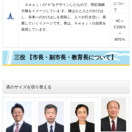
につい
Ａｗａｊｉの“Ａ”をデザインしたもので、明石海峡
て
大橋をイメージしていま す。橋は人と人とのかけは
し、未来へのかけはしを意味し、人々が行き交い、発
4C＝
展していくイメージです。青は、Ａｗａｊｉの自然を
C100％
表現しています。
＋
M70％
三役 【市長・副市長・教育長について】
表のサイズを切り替える