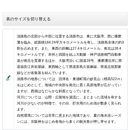
表のサイズを切り替える
淡路島の北部から中部に位置する淡路市は、東に大阪湾、西に播磨
灘を臨み、総面積184.24平方キロメートルを有し、淡路島全体の約3
割を占めます。また、東西の距離は27.4キロメートル、南北は26.4
キロメートルです。本州と四国を結ぶ大動脈・神戸淡路鳴門自動車
道が南北を貫通するほか、大阪湾沿いに国道28号、播磨灘沿岸に県
道福良江井岩屋線、東西軸として県道富島久留麻線、県道志筑郡家
線などが各集落を結んでいます。
淡路市の地形については、旧津名・東浦町境の妙見山（標高522ｍ）
をはじめとして、地域の中央部を南北に貫く高原地帯が広がってい
ますが、西側はなだらかな斜面となっています。
河川については、山間・丘陵地を源流に、まとまった流域を有する
河川が少ないのが特徴で、その分、貯水用のため池が数多く見られ
ます。
自然環境については非常に恵まれた地域であり、夏の海水浴シーズ
ンには、京阪神をはじめ各地から多くの観光客が押し寄せます。