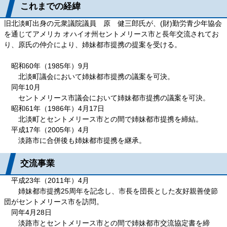
これまでの経緯
旧北淡町出身の元衆議院議員 原 健三郎氏が、(財)勤労青少年協会
を通じてアメリカ オハイオ州セントメリース市と長年交流されてお
り、原氏の仲介により、姉妹都市提携の提案を受ける。
昭和60年（1985年）9月
北淡町議会において姉妹都市提携の議案を可決。
同年10月
セントメリース市議会において姉妹都市提携の議案を可決。
昭和61年（1986年）4月17日
北淡町とセントメリース市との間で姉妹都市提携を締結。
平成17年（2005年）4月
淡路市に合併後も姉妹都市提携を継承。
交流事業
平成23年（2011年）4月
姉妹都市提携25周年を記念し、市長を団長とした友好親善使節
団がセントメリース市を訪問。
同年4月28日
淡路市とセントメリース市との間で姉妹都市交流協定書を締