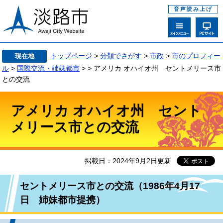
音声読み上げ
トップページ
>
分類でさがす
>
市政
>
市のプロフィー
現在地
ル
>
国際交流・姉妹都市
>
>
アメリカ オハイオ州 セントメリース市
との交流
アメリカ オハイオ州 セント
メリース市との交流
掲載日：2024年9月2日更新
セントメリース市との交流（1986年4月17
日 姉妹都市提携）