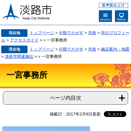
音声読み上げ
トップページ
>
分類でさがす
>
市政
>
市のプロフィー
現在地
ル
>
アクセスガイド
>
>
一宮事務所
トップページ
>
分類でさがす
>
市政
>
施設案内・地図
現在地
>
淡路市関連施設
>
>
一宮事務所
一宮事務所
ページ内目次
掲載日：2017年2月8日更新