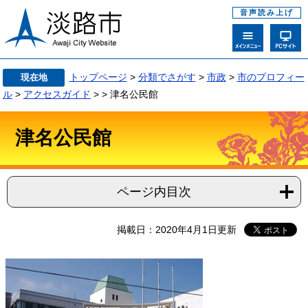
音声読み上げ
トップページ
>
分類でさがす
>
市政
>
市のプロフィー
現在地
ル
>
アクセスガイド
>
>
津名公民館
津名公民館
ページ内目次
掲載日：2020年4月1日更新