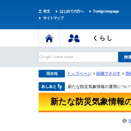
本文
はじめての方へ
Foreign language
サイトマップ
くらし
トップページ
>
組織でさがす
>
危
現在地
新たな防災気象情報の運用につい
新たな防災気象情報