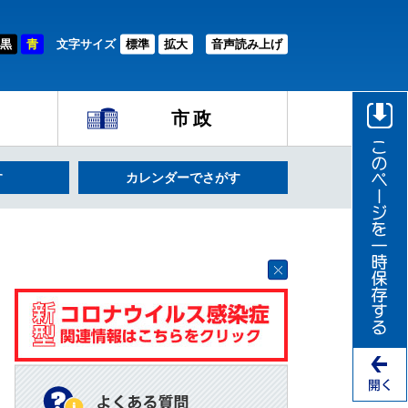
黒
青
文字サイズ
標準
拡大
音声読み上げ
市政
す
カレンダーでさがす