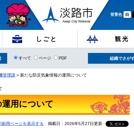
背景色
白
しごと
観光
すべて
ページ
PDF
組織でさが
機管理課
>
新たな防災気象情報の運用について
て
の運用について
印刷用ページを表示する
掲載日：2026年5月27日更新