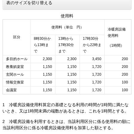
表のサイズを切り替える
使用料
使用料（単位 円）
冷暖房設備
使用料
区分
8時30分か
​13時から
​17時30分
ら13時ま
17時30分
から22時ま
（1時間）
で
まで
で
多目的ホール
2,300
2,300
3,450
200
教養娯楽室
1,150
1,150
1,720
200
玄関ホール
1,150
1,150
1,720
200
情報交換室
1,150
1,150
1,720
100
会議室
1,150
1,150
1,720
100
1 冷暖房設備使用料算定の基礎となる利用の時間が1時間に満たな
いとき、又は1時間未満の端数があるときは、これを1時間とする。
2 冷暖房設備を利用するときは、当該利用区分に係る使用料の額に
当該利用区分に係る冷暖房設備使用料を加算した額とする。