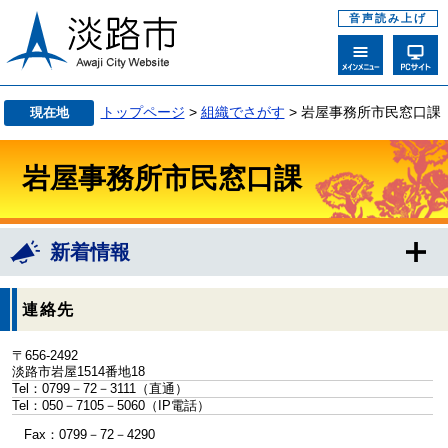
音声読み上げ
トップページ
>
組織でさがす
> 岩屋事務所市民窓口課
現在地
岩屋事務所市民窓口課
新着情報
連絡先
〒656-2492
淡路市岩屋1514番地18
Tel：0799－72－3111
（直通）
Tel：050－7105－5060
（IP電話）
Fax：0799－72－4290