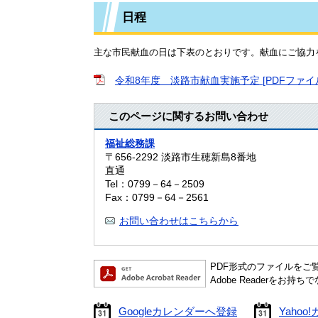
日程
主な市民献血の日は下表のとおりです。献血にご協力
令和8年度 淡路市献血実施予定 [PDFファイル
このページに関するお問い合わせ
福祉総務課
〒656-2292
淡路市生穂新島8番地
直通
Tel：0799－64－2509
Fax：0799－64－2561
お問い合わせはこちらから
PDF形式のファイルをご覧い
Adobe Readerを
Googleカレンダーへ登録
Yaho