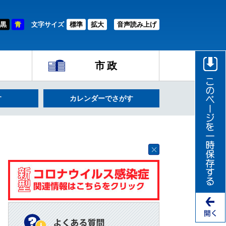
黒
青
文字サイズ
標準
拡大
音声読み上げ
市政
す
カレンダーでさがす