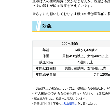
血液は人の生命維持に欠かせませんが、医療が発
さまの献血が輸血医療を支えています。
皆さまにお願いしております献血の量は医学的に
対象
200ml献血
年齢
16歳から69歳※
体重
男性45kg以上、女性40kg以上
献血間隔
4週間以上
年間献血回数
男性6回以内、女性4回以内
年間総献血量
男性1200
※65歳以上の献血については、60歳から64歳のあい
• 本人確認のできるものをお持ちください。（運転免
• 献血協力者には、粗品をご用意しています。
• 詳細は日本赤十字社の
「献血基準」
をご覧ください。