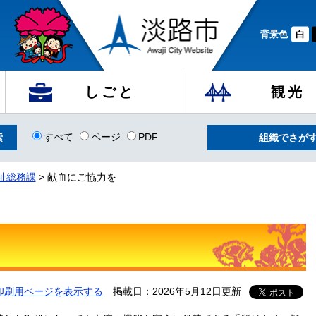
背景色
白
しごと
観光
すべて
ページ
PDF
組織でさが
祉総務課
>
献血にご協力を
印刷用ページを表示する
掲載日：2026年5月12日更新