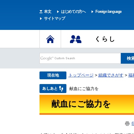
本文
はじめての方へ
Foreign language
サイトマップ
くらし
トップページ
>
組織でさがす
>
福
現在地
献血にご協力を
献血にご協力を