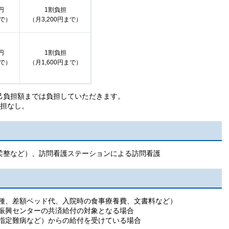
円
1割負担
で）
（月3,200円まで）
円
1割負担
で）
（月1,600円まで）
己負担額までは負担していただきます。
負担なし。
柔整など）、訪問看護ステーションによる訪問看護
種、差額ベッド代、入院時の食事療養費、文書料など）
振興センターの共済給付の対象となる場合
指定難病など）からの給付を受けている場合