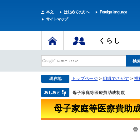
本文
はじめての方へ
Foreign language
サイトマップ
くらし
トップページ
>
組織でさがす
>
福
現在地
母子家庭等医療費助成制度
母子家庭等医療費助