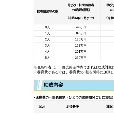
母(父)・扶養義務者
母(
の所得制限額
の
扶養親族等の数
《令和6年10月まで》
《令和
0人
49万円
1人
87万円
2人
125万円
3人
163万円
4人
201万円
5人
239万円
※低所得者は、一部支給基準内であれば助成対象
※養育費がある方は、養育費の8割を所得に加算
助成内容​
■医療費の一部負担額（ひとつの医療機関ごとに負担
通院
区分
所得要件