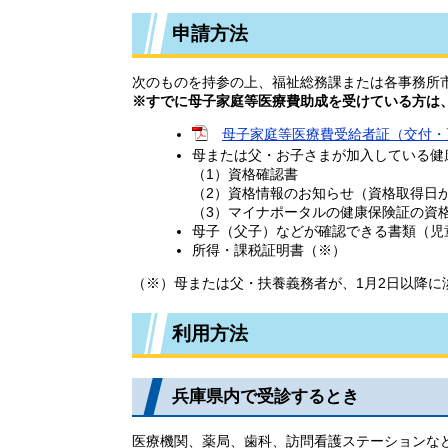
申請方法
次のものを持参の上、福祉総務課または各事務所
※すでに母子家庭等医療費助成を受けている方は
母子家庭等医療費受給者証（交付・更新
母または父・お子さまが加入している健
（1）資格確認書
​（2）資格情報のお知らせ（資格取得日
（3）マイナポータルの健康保険証の資
母子（父子）などが確認できる書類（児
所得・課税証明書（※）
（※）母または父・扶養義務者が、1月2日以降に
利用方法
兵庫県内で受診するとき
医療機関、薬局、歯科、訪問看護ステーションな