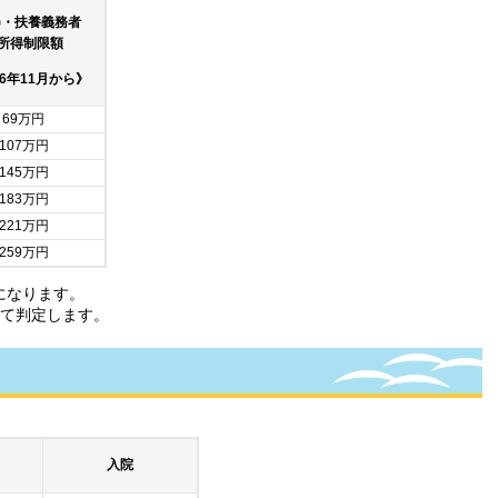
父)・扶養義務者
所得制限額
6年11月から》
69万円
107万円
145万円
183万円
221万円
259万円
になります。
して判定します。
）
入院