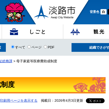
背景色
白
しごと
観光
すべて
ページ
PDF
組織でさが
祉総務課
>
母子家庭等医療費助成制度
成制度
印刷用ページを表示する
掲載日：2026年4月3日更新