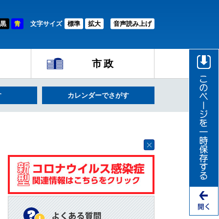
黒
青
文字サイズ
標準
拡大
音声読み上げ
市政
す
カレンダーでさがす