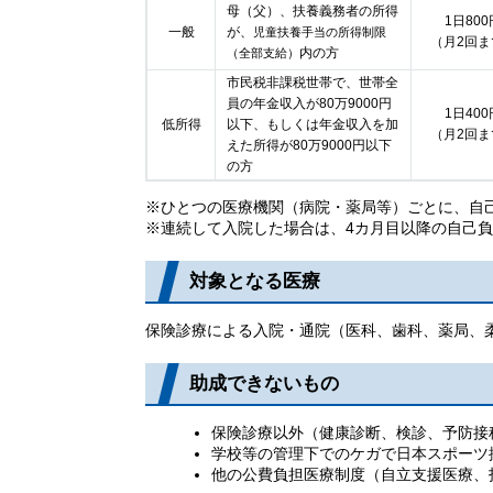
母（父）、扶養義務者の所得
1日800
一般
が、
児童扶養手当の所得制限
（月2回ま
内の方
（全部支給）
市民税非課税世帯で、世帯全
員の年金収入が80万9000円
1日400
低所得
以下、もしくは年金収入を加
（月2回ま
えた所得が80万9000円以下
の方
※ひとつの医療機関（病院・薬局等）ごとに、自
※連続して入院した場合は、4カ月目以降の自己
対象となる医療
保険診療による入院・通院（医科、歯科、薬局、
助成できないもの
保険診療以外（健康診断、検診、予防接
学校等の管理下でのケガで日本スポーツ
他の公費負担医療制度（自立支援医療、