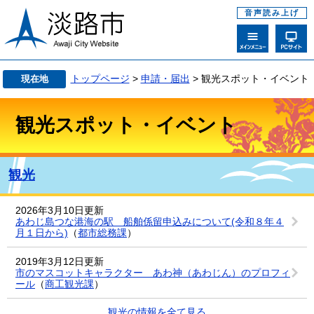
音声読み上げ
トップページ
>
申請・届出
> 観光スポット・イベント
現在地
観光スポット・イベント
観光
2026年3月10日更新
あわじ島つな港海の駅 船舶係留申込みについて(令和８年４
月１日から)
（
都市総務課
）
2019年3月12日更新
市のマスコットキャラクター あわ神（あわじん）のプロフィ
ール
（
商工観光課
）
観光の情報を全て見る