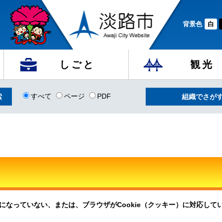
背景色
白
しごと
観光
すべて
ページ
PDF
組織でさが
定になっていない、または、ブラウザがCookie（クッキー）に対応し