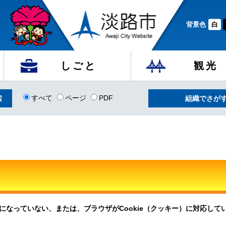
背景色
白
しごと
観光
すべて
ページ
PDF
組織でさが
定になっていない、または、ブラウザがCookie（クッキー）に対応し