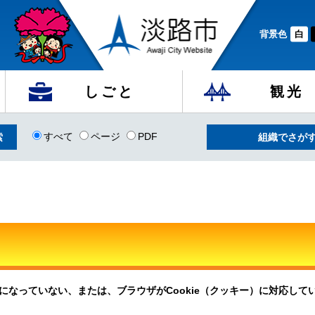
背景色
白
しごと
観光
すべて
ページ
PDF
組織でさが
定になっていない、または、ブラウザがCookie（クッキー）に対応し